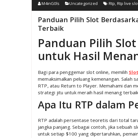
M4inG0ls
Uncategorized
Rtp
,
Rtp live slo
Panduan Pilih Slot Berdasar
Terbaik
Panduan Pilih Slo
untuk Hasil Mena
Bagi para penggemar slot online, memilih
Slo
memaksimalkan peluang kemenangan. Salah sat
RTP, atau Return to Player. Memahami dan 
strategi jitu untuk meraih hasil menang terbaik
Apa Itu RTP dalam P
RTP adalah persentase teoretis dari total ta
jangka panjang. Sebagai contoh, jika sebuah sl
untuk setiap $100 yang dipertaruhkan, pemai