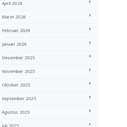
April 2026
Maret 2026
Februari 2026
Januari 2026
Desember 2025
November 2025
Oktober 2025
September 2025
Agustus 2025
Juli 2025