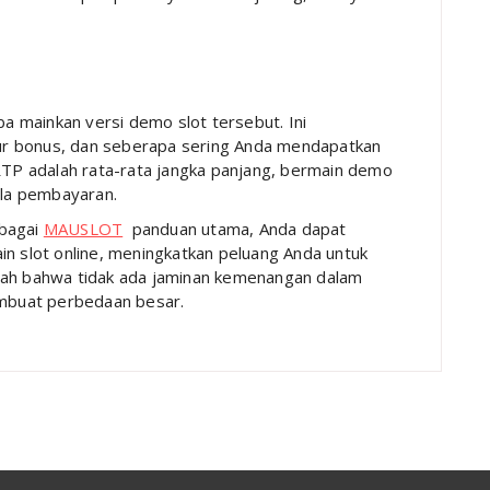
 mainkan versi demo slot tersebut. Ini
ur bonus, dan seberapa sering Anda mendapatkan
 RTP adalah rata-rata jangka panjang, bermain demo
la pembayaran.
bagai
MAUSLOT
panduan utama, Anda dapat
in slot online, meningkatkan peluang Anda untuk
lah bahwa tidak ada jaminan kemenangan dalam
embuat perbedaan besar.