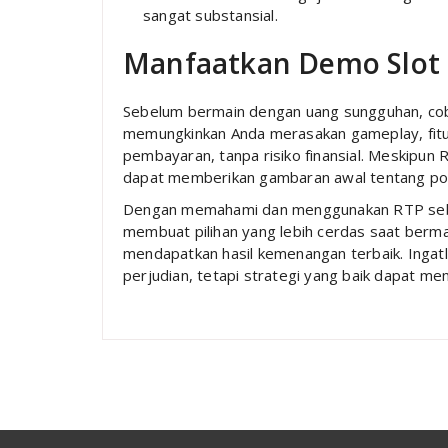
sangat substansial.
Manfaatkan Demo Slot
Sebelum bermain dengan uang sungguhan, coba
memungkinkan Anda merasakan gameplay, fit
pembayaran, tanpa risiko finansial. Meskipun
dapat memberikan gambaran awal tentang po
Dengan memahami dan menggunakan RTP se
membuat pilihan yang lebih cerdas saat berma
mendapatkan hasil kemenangan terbaik. Ingat
perjudian, tetapi strategi yang baik dapat m