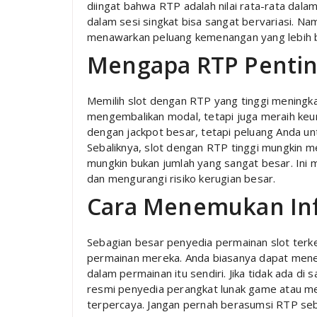
diingat bahwa RTP adalah nilai rata-rata dalam
dalam sesi singkat bisa sangat bervariasi. Na
menawarkan peluang kemenangan yang lebih b
Mengapa RTP Pentin
Memilih slot dengan RTP yang tinggi meningka
mengembalikan modal, tetapi juga meraih keu
dengan jackpot besar, tetapi peluang Anda unt
Sebaliknya, slot dengan RTP tinggi mungkin 
mungkin bukan jumlah yang sangat besar. Ini
dan mengurangi risiko kerugian besar.
Cara Menemukan Inf
Sebagian besar penyedia permainan slot terk
permainan mereka. Anda biasanya dapat menemu
dalam permainan itu sendiri. Jika tidak ada di
resmi penyedia perangkat lunak game atau me
terpercaya. Jangan pernah berasumsi RTP sebua