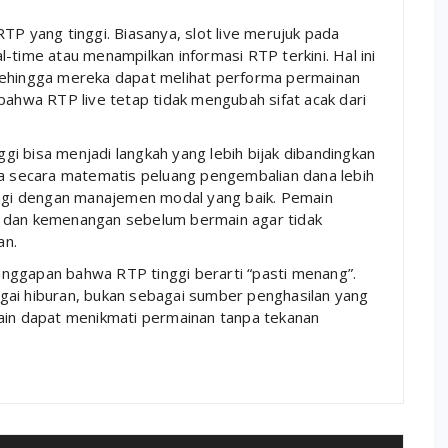
n RTP yang tinggi. Biasanya, slot live merujuk pada
-time atau menampilkan informasi RTP terkini. Hal ini
sehingga mereka dapat melihat performa permainan
bahwa RTP live tetap tidak mengubah sifat acak dari
nggi bisa menjadi langkah yang lebih bijak dibandingkan
na secara matematis peluang pengembalian dana lebih
bangi dengan manajemen modal yang baik. Pemain
n dan kemenangan sebelum bermain agar tidak
an.
m anggapan bahwa RTP tinggi berarti “pasti menang”.
gai hiburan, bukan sebagai sumber penghasilan yang
main dapat menikmati permainan tanpa tekanan