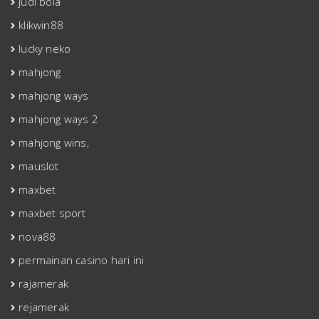
judi bola
klikwin88
lucky neko
mahjong
mahjong ways
mahjong ways 2
mahjong wins,
mauslot
maxbet
maxbet sport
nova88
permainan casino hari ini
rajamerak
rejamerak