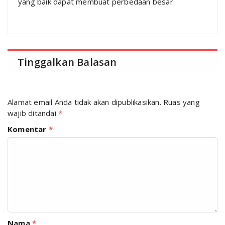
yang baik dapat membuat perbedaan besar.
Tinggalkan Balasan
Alamat email Anda tidak akan dipublikasikan.
Ruas yang
wajib ditandai
*
Komentar
*
Nama
*