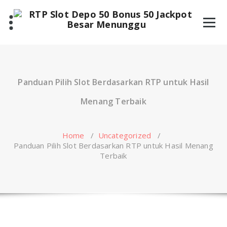
Skip
to
content
Panduan Pilih Slot Berdasarkan RTP untuk Hasil
Menang Terbaik
Home
/
Uncategorized
/
Panduan Pilih Slot Berdasarkan RTP untuk Hasil Menang
Terbaik