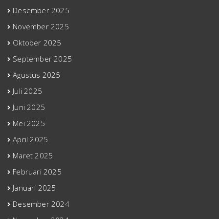
Desember 2025
November 2025
Oktober 2025
September 2025
Agustus 2025
Juli 2025
Juni 2025
Mei 2025
April 2025
Maret 2025
Februari 2025
Januari 2025
Desember 2024