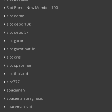
Slot Bonus New Member 100
slot demo
slot depo 10k
slot depo 5k
slot gacor
slot gacor hari ini
slot qris
slot spaceman
slot thailand
slot777
spaceman
spaceman pragmatic
spaceman slot