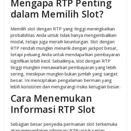
Mengapa RTP Penting
dalam Memilih Slot?
Memilih slot dengan RTP yang tinggi meningkatkan
probabilitas Anda untuk tidak hanya mengembalikan
modal, tetapi juga meraih keuntungan. Slot dengan
RTP rendah mungkin menarik dengan jackpot besar,
tetapi peluang Anda untuk mendapatkan pembayaran
signifikan lebih kecil. Sebaliknya, slot dengan RTP
tinggi mungkin menawarkan pembayaran yang lebih
sering, meskipun mungkin bukan jumlah yang sangat
besar. Ini menciptakan pengalaman bermain yang
lebih konsisten dan mengurangi risiko kerugian besar.
Cara Menemukan
Informasi RTP Slot
Sebagian besar penyedia permainan slot terkemuka
akan menyediakan informasi RTP untuk setiap