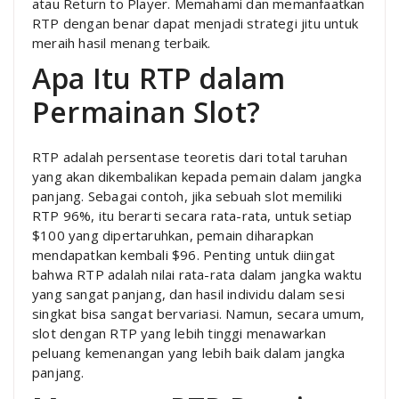
atau Return to Player. Memahami dan memanfaatkan
RTP dengan benar dapat menjadi strategi jitu untuk
meraih hasil menang terbaik.
Apa Itu RTP dalam
Permainan Slot?
RTP adalah persentase teoretis dari total taruhan
yang akan dikembalikan kepada pemain dalam jangka
panjang. Sebagai contoh, jika sebuah slot memiliki
RTP 96%, itu berarti secara rata-rata, untuk setiap
$100 yang dipertaruhkan, pemain diharapkan
mendapatkan kembali $96. Penting untuk diingat
bahwa RTP adalah nilai rata-rata dalam jangka waktu
yang sangat panjang, dan hasil individu dalam sesi
singkat bisa sangat bervariasi. Namun, secara umum,
slot dengan RTP yang lebih tinggi menawarkan
peluang kemenangan yang lebih baik dalam jangka
panjang.