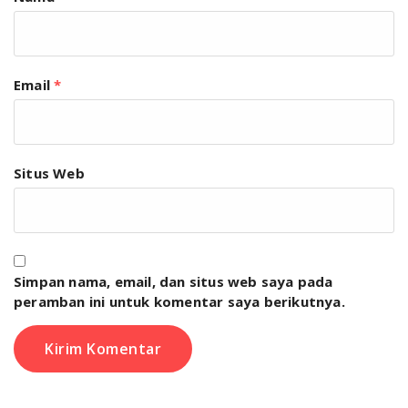
Email
*
Situs Web
Simpan nama, email, dan situs web saya pada
peramban ini untuk komentar saya berikutnya.