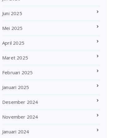
Juni 2025
Mei 2025
April 2025
Maret 2025
Februari 2025
Januari 2025
Desember 2024
November 2024
Januari 2024