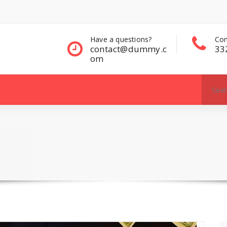
 Sales
Have a questions?
Con
0 322
contact@dummy.c
33
om
Search
for: