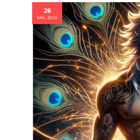
26
Mei, 2026