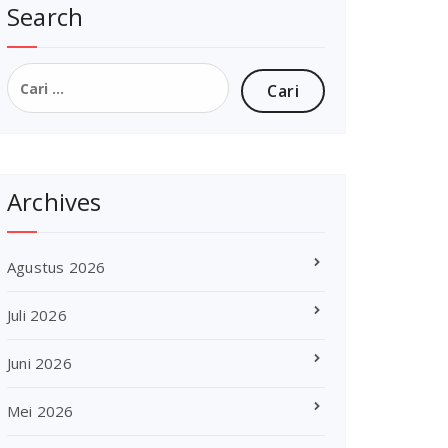
Search
Cari
untuk:
Archives
Agustus 2026
Juli 2026
Juni 2026
Mei 2026