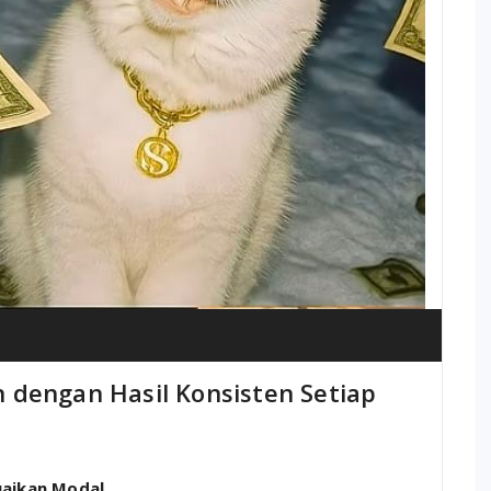
 dengan Hasil Konsisten Setiap
uaikan Modal