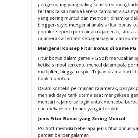
pengembang yang paling konsisten menghadirk
tertarik bukan hanya karena tampilan visualnya
yang sering muncul dan memberi dinamika dal
blogger-style mengenai analisis fitur bonus t
populer seperti permainan rajamerak, situs ra
rajamerak alternatif sebagai bagian dari kont
Mengenal Konsep Fitur Bonus di Game PG
Fitur bonus dalam game PG Soft merupakan
a
ketika simbol tertentu muncul dalam pola perma
multiplier, hingga respin. Tujuan utama dari 
tidak monoton.
Dalam konteks permainan rajamerak, banyak 
menjadi daya tarik utama saat mengakses game
mencari rajamerak login untuk mencoba berbag
dan mekanisme bonus yang interaktif.
Jenis Fitur Bonus yang Sering Muncul
PG Soft memiliki beberapa jenis fitur bonus y
pemain berpengalaman: