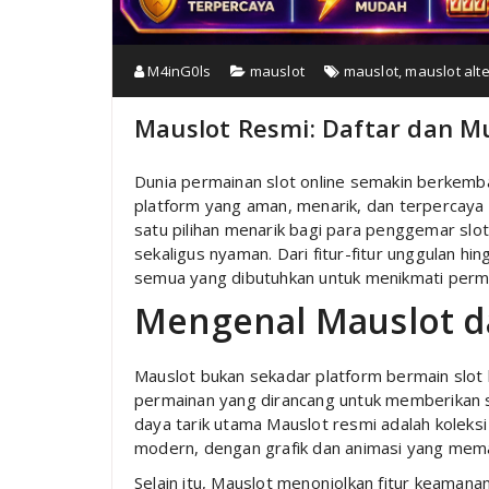
M4inG0ls
mauslot
mauslot
,
mauslot alte
Mauslot Resmi: Daftar dan M
Dunia permainan slot online semakin berkem
platform yang aman, menarik, dan terpercaya 
satu pilihan menarik bagi para penggemar sl
sekaligus nyaman. Dari fitur-fitur unggulan 
semua yang dibutuhkan untuk menikmati perm
Mengenal Mauslot d
Mauslot bukan sekadar platform bermain slot 
permainan yang dirancang untuk memberikan se
daya tarik utama Mauslot resmi adalah koleksi
modern, dengan grafik dan animasi yang mem
Selain itu, Mauslot menonjolkan fitur keamana