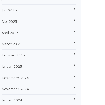
Juni 2025
Mei 2025
April 2025
Maret 2025
Februari 2025
Januari 2025
Desember 2024
November 2024
Januari 2024