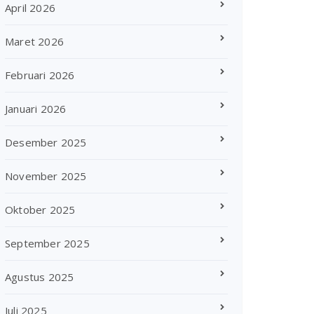
April 2026
Maret 2026
Februari 2026
Januari 2026
Desember 2025
November 2025
Oktober 2025
September 2025
Agustus 2025
Juli 2025