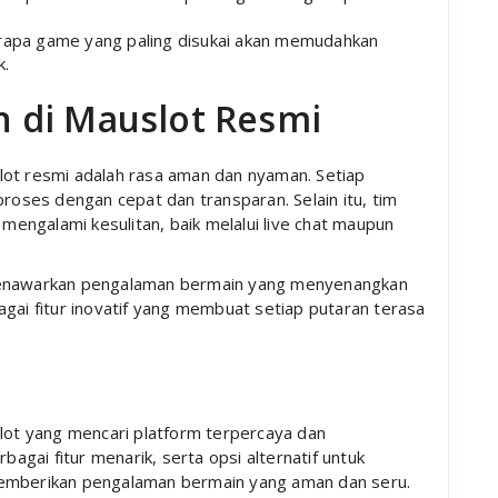
rapa game yang paling disukai akan memudahkan
k.
 di Mauslot Resmi
lot resmi adalah rasa aman dan nyaman. Setiap
proses dengan cepat dan transparan. Selain itu, tim
ngalami kesulitan, baik melalui live chat maupun
 menawarkan pengalaman bermain yang menyenangkan
gai fitur inovatif yang membuat setiap putaran terasa
slot yang mencari platform terpercaya dan
gai fitur menarik, serta opsi alternatif untuk
memberikan pengalaman bermain yang aman dan seru.