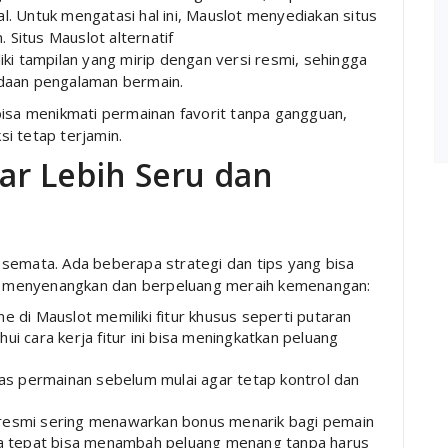
. Untuk mengatasi hal ini, Mauslot menyediakan situs
. Situs Mauslot alternatif
ki tampilan yang mirip dengan versi resmi, sehingga
edaan pengalaman bermain.
bisa menikmati permainan favorit tanpa gangguan,
i tetap terjamin.
ar Lebih Seru dan
semata. Ada beberapa strategi dan tips yang bisa
 menyenangkan dan berpeluang meraih kemenangan:
me di Mauslot memiliki fitur khusus seperti putaran
ui cara kerja fitur ini bisa meningkatkan peluang
as permainan sebelum mulai agar tetap kontrol dan
 resmi sering menawarkan bonus menarik bagi pemain
a tepat bisa menambah peluang menang tanpa harus