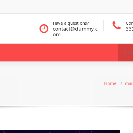
questions?
Contact Sales
Con
ct@dummy.c
332 00 322
33
Search
for:
Home
/
mau