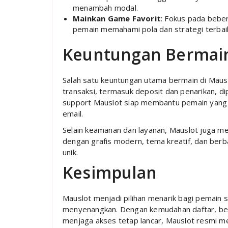
menambah modal.
Mainkan Game Favorit
: Fokus pada bebe
pemain memahami pola dan strategi terbai
Keuntungan Bermain
Salah satu keuntungan utama bermain di Maus
transaksi, termasuk deposit dan penarikan, di
support Mauslot siap membantu pemain yang me
email.
Selain keamanan dan layanan, Mauslot juga
dengan grafis modern, tema kreatif, dan berba
unik.
Kesimpulan
Mauslot menjadi pilihan menarik bagi pemain 
menyenangkan. Dengan kemudahan daftar, berba
menjaga akses tetap lancar, Mauslot resmi 