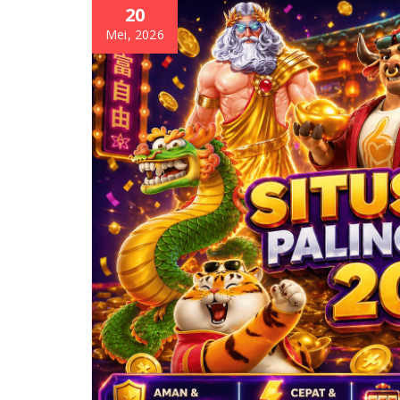
20
Mei, 2026