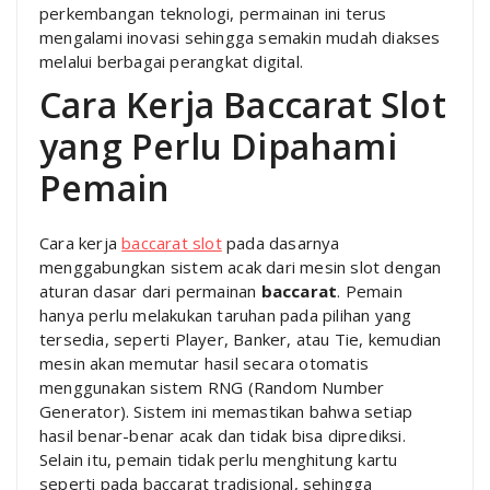
perkembangan teknologi, permainan ini terus
mengalami inovasi sehingga semakin mudah diakses
melalui berbagai perangkat digital.
Cara Kerja Baccarat Slot
yang Perlu Dipahami
Pemain
Cara kerja
baccarat slot
pada dasarnya
menggabungkan sistem acak dari mesin slot dengan
aturan dasar dari permainan
baccarat
. Pemain
hanya perlu melakukan taruhan pada pilihan yang
tersedia, seperti Player, Banker, atau Tie, kemudian
mesin akan memutar hasil secara otomatis
menggunakan sistem RNG (Random Number
Generator). Sistem ini memastikan bahwa setiap
hasil benar-benar acak dan tidak bisa diprediksi.
Selain itu, pemain tidak perlu menghitung kartu
seperti pada baccarat tradisional, sehingga