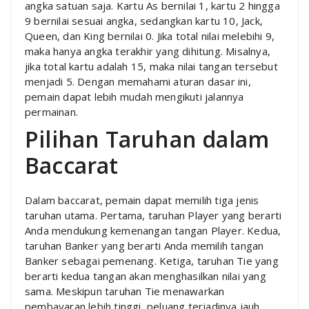
angka satuan saja. Kartu As bernilai 1, kartu 2 hingga
9 bernilai sesuai angka, sedangkan kartu 10, Jack,
Queen, dan King bernilai 0. Jika total nilai melebihi 9,
maka hanya angka terakhir yang dihitung. Misalnya,
jika total kartu adalah 15, maka nilai tangan tersebut
menjadi 5. Dengan memahami aturan dasar ini,
pemain dapat lebih mudah mengikuti jalannya
permainan.
Pilihan Taruhan dalam
Baccarat
Dalam baccarat, pemain dapat memilih tiga jenis
taruhan utama. Pertama, taruhan Player yang berarti
Anda mendukung kemenangan tangan Player. Kedua,
taruhan Banker yang berarti Anda memilih tangan
Banker sebagai pemenang. Ketiga, taruhan Tie yang
berarti kedua tangan akan menghasilkan nilai yang
sama. Meskipun taruhan Tie menawarkan
pembayaran lebih tinggi, peluang terjadinya jauh