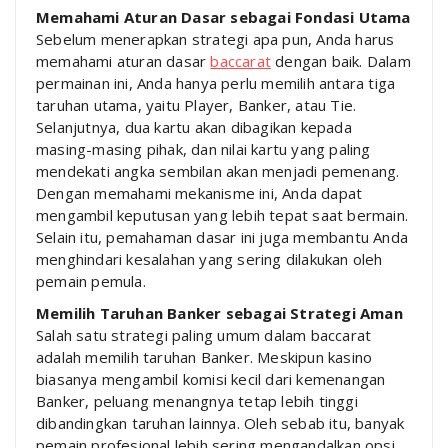
Memahami Aturan Dasar sebagai Fondasi Utama
Sebelum menerapkan strategi apa pun, Anda harus
memahami aturan dasar
baccarat
dengan baik. Dalam
permainan ini, Anda hanya perlu memilih antara tiga
taruhan utama, yaitu Player, Banker, atau Tie.
Selanjutnya, dua kartu akan dibagikan kepada
masing-masing pihak, dan nilai kartu yang paling
mendekati angka sembilan akan menjadi pemenang.
Dengan memahami mekanisme ini, Anda dapat
mengambil keputusan yang lebih tepat saat bermain.
Selain itu, pemahaman dasar ini juga membantu Anda
menghindari kesalahan yang sering dilakukan oleh
pemain pemula.
Memilih Taruhan Banker sebagai Strategi Aman
Salah satu strategi paling umum dalam baccarat
adalah memilih taruhan Banker. Meskipun kasino
biasanya mengambil komisi kecil dari kemenangan
Banker, peluang menangnya tetap lebih tinggi
dibandingkan taruhan lainnya. Oleh sebab itu, banyak
pemain profesional lebih sering mengandalkan opsi