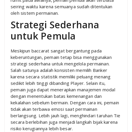
rumit pada awalnya, pemain pemula akan terbiasa
seiring waktu karena semuanya sudah ditentukan
oleh sistem permainan.
Strategi Sederhana
untuk Pemula
Meskipun baccarat sangat bergantung pada
keberuntungan, pemain tetap bisa menggunakan
strategi sederhana untuk mengelola permainan.
Salah satunya adalah konsisten memilih Banker
karena secara statistik memiliki peluang menang
sedikit lebih tinggi dibanding Player. Selain itu,
pemain juga dapat menerapkan manajemen modal
dengan menentukan batas kemenangan dan
kekalahan sebelum bermain. Dengan cara ini, pemain
tidak akan terbawa emosi saat permainan
berlangsung. Lebih jauh lagi, menghindari taruhan Tie
secara berlebihan juga menjadi langkah bijak karena
risiko kerugiannya lebih besar.