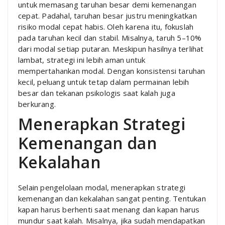
untuk memasang taruhan besar demi kemenangan
cepat. Padahal, taruhan besar justru meningkatkan
risiko modal cepat habis. Oleh karena itu, fokuslah
pada taruhan kecil dan stabil. Misalnya, taruh 5–10%
dari modal setiap putaran. Meskipun hasilnya terlihat
lambat, strategi ini lebih aman untuk
mempertahankan modal. Dengan konsistensi taruhan
kecil, peluang untuk tetap dalam permainan lebih
besar dan tekanan psikologis saat kalah juga
berkurang.
Menerapkan Strategi
Kemenangan dan
Kekalahan
Selain pengelolaan modal, menerapkan strategi
kemenangan dan kekalahan sangat penting. Tentukan
kapan harus berhenti saat menang dan kapan harus
mundur saat kalah. Misalnya, jika sudah mendapatkan