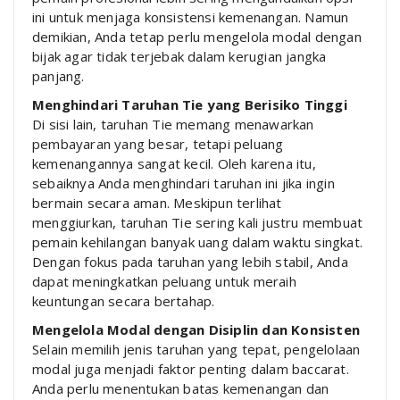
ini untuk menjaga konsistensi kemenangan. Namun
demikian, Anda tetap perlu mengelola modal dengan
bijak agar tidak terjebak dalam kerugian jangka
panjang.
Menghindari Taruhan Tie yang Berisiko Tinggi
Di sisi lain, taruhan Tie memang menawarkan
pembayaran yang besar, tetapi peluang
kemenangannya sangat kecil. Oleh karena itu,
sebaiknya Anda menghindari taruhan ini jika ingin
bermain secara aman. Meskipun terlihat
menggiurkan, taruhan Tie sering kali justru membuat
pemain kehilangan banyak uang dalam waktu singkat.
Dengan fokus pada taruhan yang lebih stabil, Anda
dapat meningkatkan peluang untuk meraih
keuntungan secara bertahap.
Mengelola Modal dengan Disiplin dan Konsisten
Selain memilih jenis taruhan yang tepat, pengelolaan
modal juga menjadi faktor penting dalam baccarat.
Anda perlu menentukan batas kemenangan dan