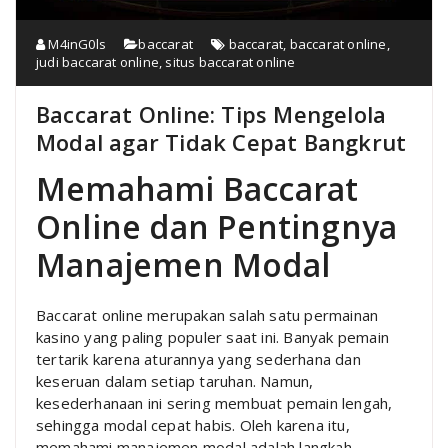
M4inG0ls
baccarat
baccarat
,
baccarat online
,
judi baccarat online
,
situs baccarat online
Baccarat Online: Tips Mengelola
Modal agar Tidak Cepat Bangkrut
Memahami Baccarat
Online dan Pentingnya
Manajemen Modal
Baccarat online merupakan salah satu permainan
kasino yang paling populer saat ini. Banyak pemain
tertarik karena aturannya yang sederhana dan
keseruan dalam setiap taruhan. Namun,
kesederhanaan ini sering membuat pemain lengah,
sehingga modal cepat habis. Oleh karena itu,
memahami manajemen modal adalah langkah