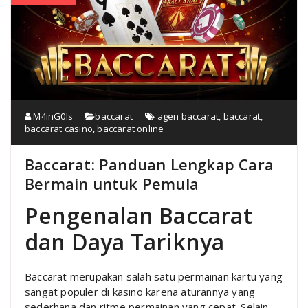
M4inG0ls
baccarat
agen baccarat
,
baccarat
,
baccarat casino
,
baccarat online
Baccarat: Panduan Lengkap Cara
Bermain untuk Pemula
Pengenalan Baccarat
dan Daya Tariknya
Baccarat merupakan salah satu permainan kartu yang
sangat populer di kasino karena aturannya yang
sederhana dan ritme permainan yang cepat. Selain