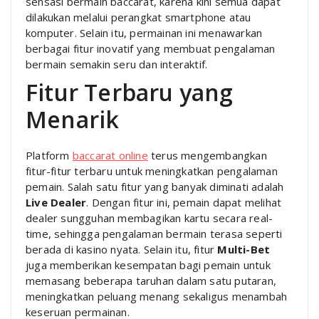
sensasi bermain baccarat, karena kini semua dapat
dilakukan melalui perangkat smartphone atau
komputer. Selain itu, permainan ini menawarkan
berbagai fitur inovatif yang membuat pengalaman
bermain semakin seru dan interaktif.
Fitur Terbaru yang
Menarik
Platform
baccarat online
terus mengembangkan
fitur-fitur terbaru untuk meningkatkan pengalaman
pemain. Salah satu fitur yang banyak diminati adalah
Live Dealer
. Dengan fitur ini, pemain dapat melihat
dealer sungguhan membagikan kartu secara real-
time, sehingga pengalaman bermain terasa seperti
berada di kasino nyata. Selain itu, fitur
Multi-Bet
juga memberikan kesempatan bagi pemain untuk
memasang beberapa taruhan dalam satu putaran,
meningkatkan peluang menang sekaligus menambah
keseruan permainan.