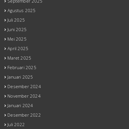
September 2025
Agustus 2025
Juli 2025
Juni 2025
Mei 2025
April 2025
Maret 2025
Februari 2025
Januari 2025
Desember 2024
November 2024
Januari 2024
Desember 2022
Juli 2022