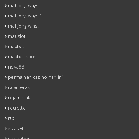
mahjong ways
mahjong ways 2
mahjong wins,
mauslot
maxbet
maxbet sport
nova88
permainan casino hari ini
rajamerak
rejamerak
roulette
rtp
sbobet
sbobet88