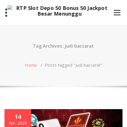
Skip
to
content
Tag Archives: judi baccarat
Home
/
Posts tagged "judi baccarat"
14
Apr, 2026