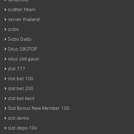
scatter hitam
server thailand
sicbo
Sicbo Dadu
Situs SBOTOP
situs slot gacor
slot 777
slot bet 100
slot bet 200
slot bet kecil
Slot Bonus New Member 100
slot demo
slot depo 10k