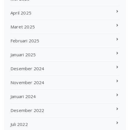
April 2025
Maret 2025
Februari 2025
Januari 2025
Desember 2024
November 2024
Januari 2024
Desember 2022
Juli 2022