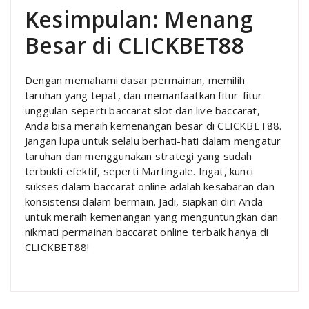
Kesimpulan: Menang
Besar di CLICKBET88
Dengan memahami dasar permainan, memilih
taruhan yang tepat, dan memanfaatkan fitur-fitur
unggulan seperti baccarat slot dan live baccarat,
Anda bisa meraih kemenangan besar di CLICKBET88.
Jangan lupa untuk selalu berhati-hati dalam mengatur
taruhan dan menggunakan strategi yang sudah
terbukti efektif, seperti Martingale. Ingat, kunci
sukses dalam baccarat online adalah kesabaran dan
konsistensi dalam bermain. Jadi, siapkan diri Anda
untuk meraih kemenangan yang menguntungkan dan
nikmati permainan baccarat online terbaik hanya di
CLICKBET88!