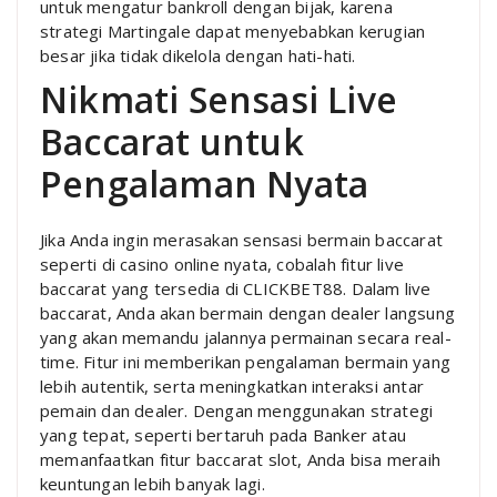
untuk mengatur bankroll dengan bijak, karena
strategi Martingale dapat menyebabkan kerugian
besar jika tidak dikelola dengan hati-hati.
Nikmati Sensasi Live
Baccarat untuk
Pengalaman Nyata
Jika Anda ingin merasakan sensasi bermain baccarat
seperti di casino online nyata, cobalah fitur live
baccarat yang tersedia di CLICKBET88. Dalam live
baccarat, Anda akan bermain dengan dealer langsung
yang akan memandu jalannya permainan secara real-
time. Fitur ini memberikan pengalaman bermain yang
lebih autentik, serta meningkatkan interaksi antar
pemain dan dealer. Dengan menggunakan strategi
yang tepat, seperti bertaruh pada Banker atau
memanfaatkan fitur baccarat slot, Anda bisa meraih
keuntungan lebih banyak lagi.