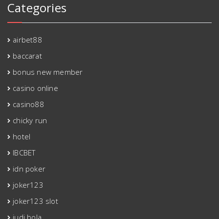
Categories
airbet88
baccarat
bonus new member
casino online
casino88
chicky run
hotel
IBCBET
idn poker
joker123
joker123 slot
judi bola