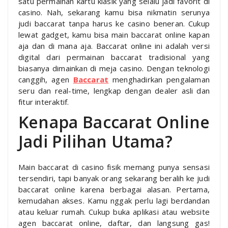
satu permainan kartu klasik yang selalu jadi favorit di
casino. Nah, sekarang kamu bisa nikmatin serunya
judi baccarat tanpa harus ke casino beneran. Cukup
lewat gadget, kamu bisa main baccarat online kapan
aja dan di mana aja. Baccarat online ini adalah versi
digital dari permainan baccarat tradisional yang
biasanya dimainkan di meja casino. Dengan teknologi
canggih, agen
Baccarat
menghadirkan pengalaman
seru dan real-time, lengkap dengan dealer asli dan
fitur interaktif.
Kenapa Baccarat Online
Jadi Pilihan Utama?
Main baccarat di casino fisik memang punya sensasi
tersendiri, tapi banyak orang sekarang beralih ke judi
baccarat online karena berbagai alasan. Pertama,
kemudahan akses. Kamu nggak perlu lagi berdandan
atau keluar rumah. Cukup buka aplikasi atau website
agen baccarat online, daftar, dan langsung gas!