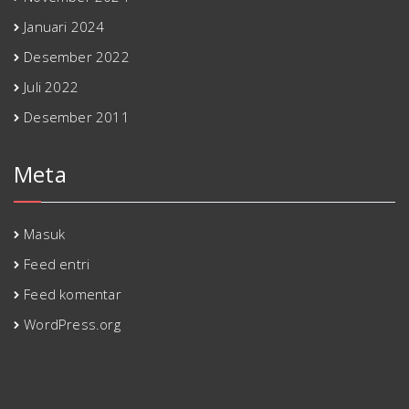
Januari 2024
Desember 2022
Juli 2022
Desember 2011
Meta
Masuk
Feed entri
Feed komentar
WordPress.org