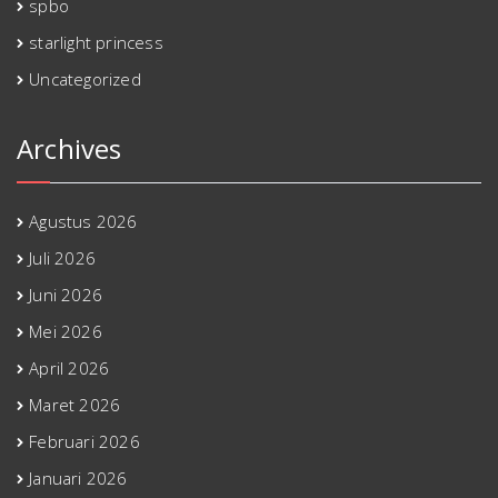
spbo
starlight princess
Uncategorized
Archives
Agustus 2026
Juli 2026
Juni 2026
Mei 2026
April 2026
Maret 2026
Februari 2026
Januari 2026