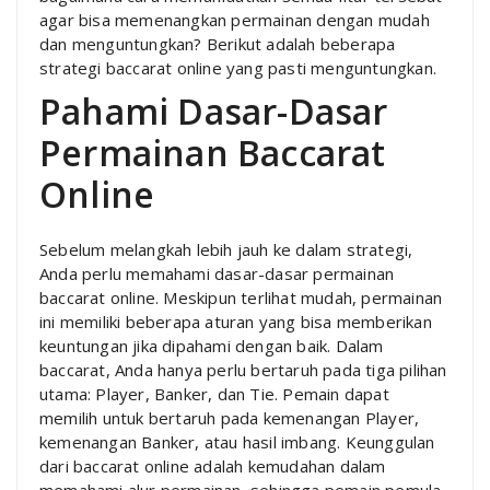
agar bisa memenangkan permainan dengan mudah
dan menguntungkan? Berikut adalah beberapa
strategi baccarat online yang pasti menguntungkan.
Pahami Dasar-Dasar
Permainan Baccarat
Online
Sebelum melangkah lebih jauh ke dalam strategi,
Anda perlu memahami dasar-dasar permainan
baccarat online. Meskipun terlihat mudah, permainan
ini memiliki beberapa aturan yang bisa memberikan
keuntungan jika dipahami dengan baik. Dalam
baccarat, Anda hanya perlu bertaruh pada tiga pilihan
utama: Player, Banker, dan Tie. Pemain dapat
memilih untuk bertaruh pada kemenangan Player,
kemenangan Banker, atau hasil imbang. Keunggulan
dari baccarat online adalah kemudahan dalam