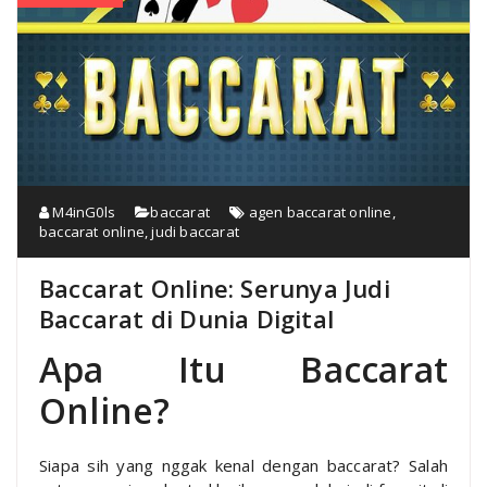
M4inG0ls
baccarat
agen baccarat online
,
baccarat online
,
judi baccarat
Baccarat Online: Serunya Judi
Baccarat di Dunia Digital
Apa Itu Baccarat
Online?
Siapa sih yang nggak kenal dengan baccarat? Salah