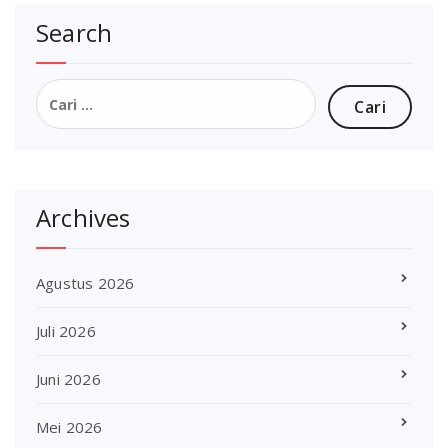
Search
Cari
untuk:
Archives
Agustus 2026
Juli 2026
Juni 2026
Mei 2026