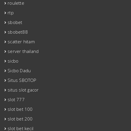
roulette
rtp
sbobet
sbobet88
scatter hitam
server thailand
sicbo
Sicbo Dadu
Situs SBOTOP
situs slot gacor
slot 777
slot bet 100
slot bet 200
slot bet kecil