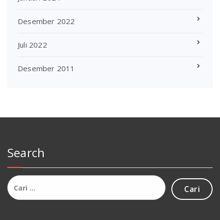
Desember 2022
Juli 2022
Desember 2011
Search
Cari
untuk: