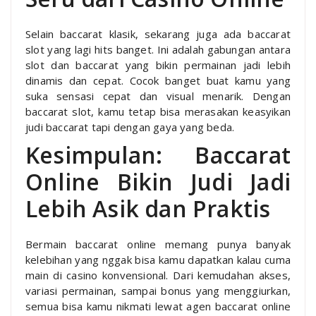
Selain baccarat klasik, sekarang juga ada baccarat
slot yang lagi hits banget. Ini adalah gabungan antara
slot dan baccarat yang bikin permainan jadi lebih
dinamis dan cepat. Cocok banget buat kamu yang
suka sensasi cepat dan visual menarik. Dengan
baccarat slot, kamu tetap bisa merasakan keasyikan
judi baccarat tapi dengan gaya yang beda.
Kesimpulan: Baccarat
Online Bikin Judi Jadi
Lebih Asik dan Praktis
Bermain baccarat online memang punya banyak
kelebihan yang nggak bisa kamu dapatkan kalau cuma
main di casino konvensional. Dari kemudahan akses,
variasi permainan, sampai bonus yang menggiurkan,
semua bisa kamu nikmati lewat agen baccarat online