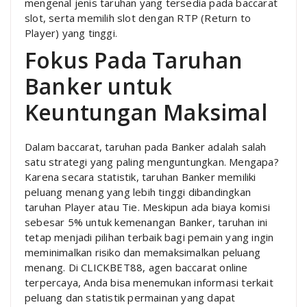
mengenal jenis taruhan yang tersedia pada baccarat
slot, serta memilih slot dengan RTP (Return to
Player) yang tinggi.
Fokus Pada Taruhan
Banker untuk
Keuntungan Maksimal
Dalam baccarat, taruhan pada Banker adalah salah
satu strategi yang paling menguntungkan. Mengapa?
Karena secara statistik, taruhan Banker memiliki
peluang menang yang lebih tinggi dibandingkan
taruhan Player atau Tie. Meskipun ada biaya komisi
sebesar 5% untuk kemenangan Banker, taruhan ini
tetap menjadi pilihan terbaik bagi pemain yang ingin
meminimalkan risiko dan memaksimalkan peluang
menang. Di CLICKBET88, agen baccarat online
terpercaya, Anda bisa menemukan informasi terkait
peluang dan statistik permainan yang dapat