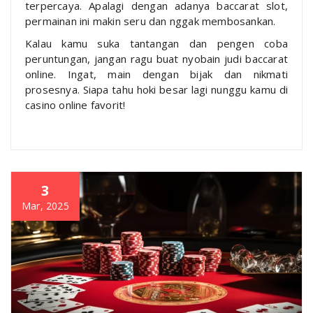
terpercaya. Apalagi dengan adanya baccarat slot,
permainan ini makin seru dan nggak membosankan.
Kalau kamu suka tantangan dan pengen coba
peruntungan, jangan ragu buat nyobain judi baccarat
online. Ingat, main dengan bijak dan nikmati
prosesnya. Siapa tahu hoki besar lagi nunggu kamu di
casino online favorit!
3
Mar, 2025