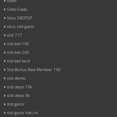
sicbo
Sicbo Dadu
Situs SBOTOP
situs slot gacor
slot 777
slot bet 100
slot bet 200
slot bet kecil
Slot Bonus New Member 100
slot demo
slot depo 10k
slot depo 5k
slot gacor
slot gacor hari ini