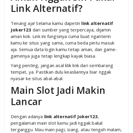
Link Alternatif?
Tenang aja! Selama kamu dapetin
link alternatif
Joker123
dari sumber yang terpercaya, dijamin
aman kok. Link ini fungsinya cuma buat nganterin
kamu ke situs yang sama, cuma beda pintu masuk
aja. Semua data login kamu tetap aman, dan game-
gamenya juga tetap lengkap kayak biasa.
Yang penting, jangan asal klik link dari sembarang
tempat, ya. Pastikan dulu keasliannya biar nggak
nyasar ke situs abal-abal.
Main Slot Jadi Makin
Lancar
Dengan adanya
link alternatif Joker123
,
pengalaman main slot kamu jadi nggak bakal
terganggu. Mau main pagi, siang, atau tengah malam,