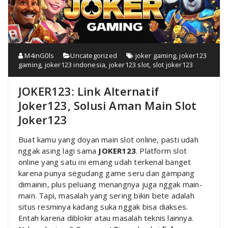
M4inG0ls
Uncategorized
joker gaming
,
joker123
gaming
,
joker123 indonesia
,
joker123 slot
,
slot joker123
JOKER123: Link Alternatif
Joker123, Solusi Aman Main Slot
Joker123
Buat kamu yang doyan main slot online, pasti udah
nggak asing lagi sama
JOKER123
. Platform slot
online yang satu ini emang udah terkenal banget
karena punya segudang game seru dan gampang
dimainin, plus peluang menangnya juga nggak main-
main. Tapi, masalah yang sering bikin bete adalah
situs resminya kadang suka nggak bisa diakses.
Entah karena diblokir atau masalah teknis lainnya.