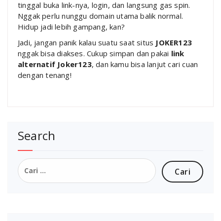
tinggal buka link-nya, login, dan langsung gas spin.
Nggak perlu nunggu domain utama balik normal.
Hidup jadi lebih gampang, kan?
Jadi, jangan panik kalau suatu saat situs
JOKER123
nggak bisa diakses. Cukup simpan dan pakai
link
alternatif Joker123
, dan kamu bisa lanjut cari cuan
dengan tenang!
Search
Cari
untuk: