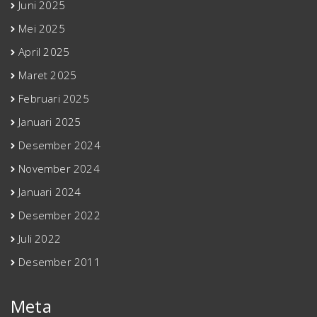
Juni 2025
Mei 2025
April 2025
Maret 2025
Februari 2025
Januari 2025
Desember 2024
November 2024
Januari 2024
Desember 2022
Juli 2022
Desember 2011
Meta