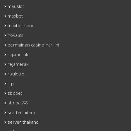
mauslot
maxbet
maxbet sport
nova88
permainan casino hari ini
rajamerak
rejamerak
roulette
rtp
sbobet
sbobet88
scatter hitam
server thailand