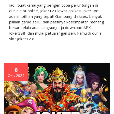
Jadi, buat kamu yang pengen coba peruntungan di
dunia slot online, Joker123 lewat aplikasi Joker388
adalah pilihan yang tepat! Gampang diakses, banyak
pilihan game seru, dan pastinya kesempatan menang
besar selalu ada. Langsung aja download APK
Joker388, dan mulai petualangan seru kamu di dunia
slot Joker123!
8
Okt, 2025