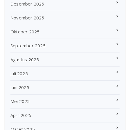
Desember 2025
November 2025
Oktober 2025
September 2025
Agustus 2025
Juli 2025
Juni 2025
Mei 2025
April 2025
Maret 2025