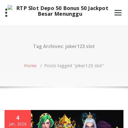
Skip
to
content
Tag Archives: joker123 slot
Home
/
Posts tagged "joker123 slot"
4
Jan, 2026