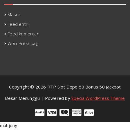
Masuk
Feed entri
Feed komentar
WordPress.org
Copyright © 2026 RTP Slot Depo 50 Bonus 50 Jackpot
Besar Menunggu | Powered by
Specia WordPress Theme
mahjong