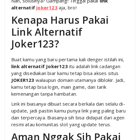
Nah, solusinya? Gampang! Tinggal pakai
link
alternatif
joker123
aja, bro!
Kenapa Harus Pakai
Link Alternatif
Joker123?
Buat kamu yang baru pertama kali denger istilah ini,
link alternatif Joker123
itu adalah link cadangan
yang disediakan biar kamu tetap bisa akses situs
JOKER123
walaupun domain utamanya diblokir. Jadi,
kamu tetap bisa login, main game, dan tarik
kemenangan tanpa hambatan.
Link ini biasanya dibuat secara berkala dan selalu di-
update, jadi pastiin kamu punya link yang paling baru
dan terpercaya. Biasanya sih bisa didapat dari agen
resmi atau komunitas slot yang update terus.
Aman Nggak Sih Pakai