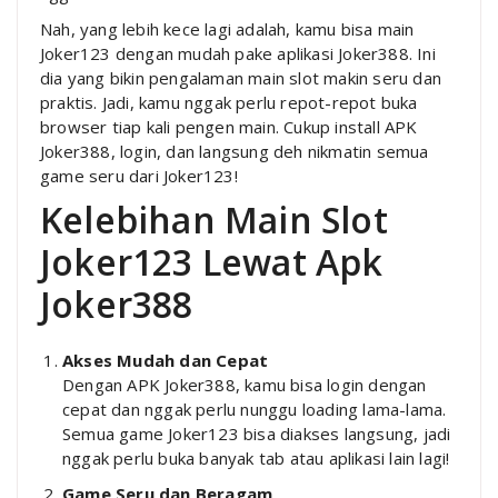
Nah, yang lebih kece lagi adalah, kamu bisa main
Joker123 dengan mudah pake aplikasi Joker388. Ini
dia yang bikin pengalaman main slot makin seru dan
praktis. Jadi, kamu nggak perlu repot-repot buka
browser tiap kali pengen main. Cukup install APK
Joker388, login, dan langsung deh nikmatin semua
game seru dari Joker123!
Kelebihan Main Slot
Joker123 Lewat Apk
Joker388
Akses Mudah dan Cepat
Dengan APK Joker388, kamu bisa login dengan
cepat dan nggak perlu nunggu loading lama-lama.
Semua game Joker123 bisa diakses langsung, jadi
nggak perlu buka banyak tab atau aplikasi lain lagi!
Game Seru dan Beragam