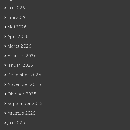
Juli 2026
Juni 2026
Mei 2026
April 2026
Maret 2026
Februari 2026
Januari 2026
Desember 2025
November 2025
Oktober 2025
September 2025
Agustus 2025
Juli 2025