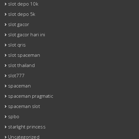
slot depo 10k
slot depo 5k
slot gacor
slot gacor hari ini
slot qris
slot spaceman
slot thailand
slot777
spaceman
spaceman pragmatic
spaceman slot
spbo
starlight princess
Uncategorized