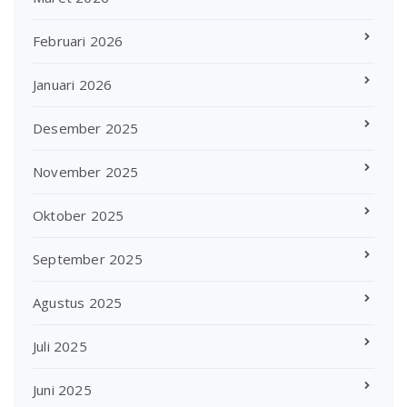
Februari 2026
Januari 2026
Desember 2025
November 2025
Oktober 2025
September 2025
Agustus 2025
Juli 2025
Juni 2025