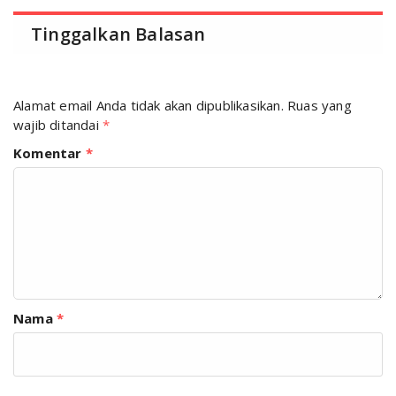
Tinggalkan Balasan
Alamat email Anda tidak akan dipublikasikan.
Ruas yang
wajib ditandai
*
Komentar
*
Nama
*