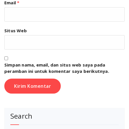
Email
*
Situs Web
Simpan nama, email, dan situs web saya pada
peramban ini untuk komentar saya berikutnya.
Search