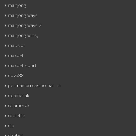
mahjong
mahjong ways
mahjong ways 2
mahjong wins,
mauslot
maxbet
maxbet sport
nova88
permainan casino hari ini
rajamerak
rejamerak
roulette
rtp
sbobet