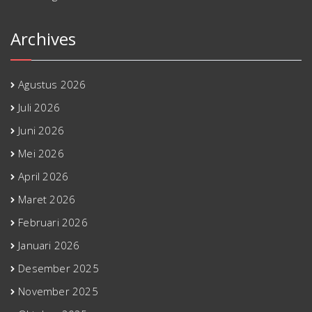
Archives
Agustus 2026
Juli 2026
Juni 2026
Mei 2026
April 2026
Maret 2026
Februari 2026
Januari 2026
Desember 2025
November 2025