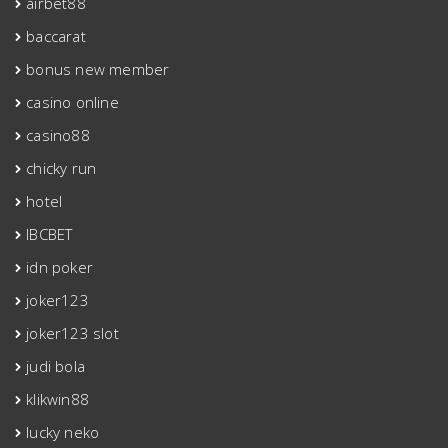
airbet88
baccarat
bonus new member
casino online
casino88
chicky run
hotel
IBCBET
idn poker
joker123
joker123 slot
judi bola
klikwin88
lucky neko