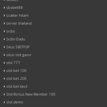
sbobet88
scatter hitam
server thailand
sicbo
Sicbo Dadu
Situs SBOTOP
situs slot gacor
slot 777
slot bet 100
slot bet 200
slot bet kecil
Slot Bonus New Member 100
slot demo