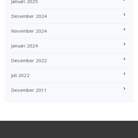
Januari 2025
Desember 2024
November 2024
Januari 2024
Desember 2022
Juli 2022
Desember 2011