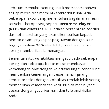
Sebelum memulai, penting untuk memahami bahwa
setiap mesin slot memiliki karakteristik unik. Ada
beberapa faktor yang menentukan bagaimana mesin
tersebut beroperasi, seperti
Return to Player
(RTP)
dan volatilitas. RTP adalah persentase teoritis
dari total taruhan yang akan dikembalikan kepada
pemain dalam jangka panjang. Mesin dengan RTP
tinggi, misalnya 96% atau lebih, cenderung lebih
sering memberikan kemenangan.
Sementara itu,
volatilitas
mengacu pada seberapa
sering dan seberapa besar mesin membayar
kemenangan. Slot dengan volatilitas tinggi cenderung
memberikan kemenangan besar namun jarang,
sementara slot dengan volatilitas rendah lebih sering
memberikan kemenangan kecil. Pilihlah mesin yang
sesuai dengan gaya bermain dan toleransi risiko
Anda.