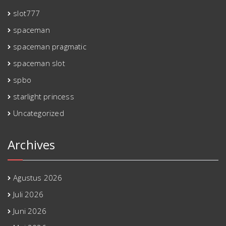
slot777
spaceman
spaceman pragmatic
spaceman slot
spbo
starlight princess
Uncategorized
Archives
Agustus 2026
Juli 2026
Juni 2026