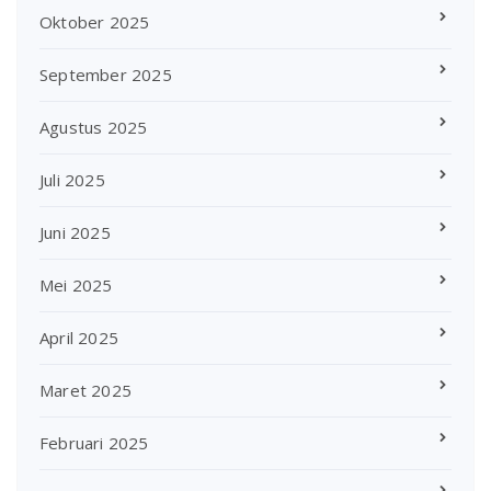
Oktober 2025
September 2025
Agustus 2025
Juli 2025
Juni 2025
Mei 2025
April 2025
Maret 2025
Februari 2025