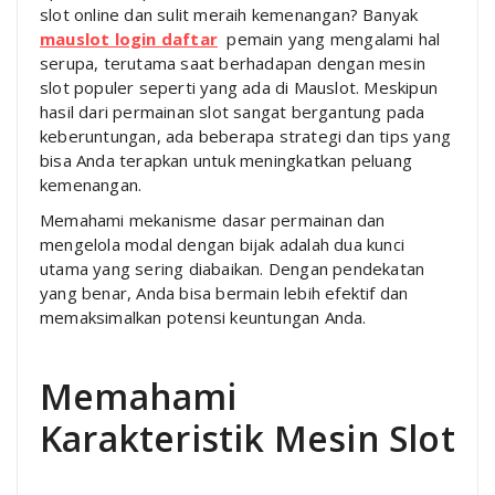
slot online dan sulit meraih kemenangan? Banyak
mauslot login daftar
pemain yang mengalami hal
serupa, terutama saat berhadapan dengan mesin
slot populer seperti yang ada di Mauslot. Meskipun
hasil dari permainan slot sangat bergantung pada
keberuntungan, ada beberapa strategi dan tips yang
bisa Anda terapkan untuk meningkatkan peluang
kemenangan.
Memahami mekanisme dasar permainan dan
mengelola modal dengan bijak adalah dua kunci
utama yang sering diabaikan. Dengan pendekatan
yang benar, Anda bisa bermain lebih efektif dan
memaksimalkan potensi keuntungan Anda.
Memahami
Karakteristik Mesin Slot