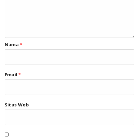
Nama
*
Email
*
Situs Web