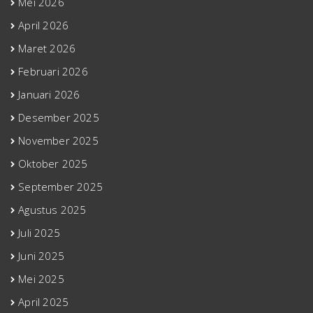
Mei 2026
April 2026
Maret 2026
Februari 2026
Januari 2026
Desember 2025
November 2025
Oktober 2025
September 2025
Agustus 2025
Juli 2025
Juni 2025
Mei 2025
April 2025