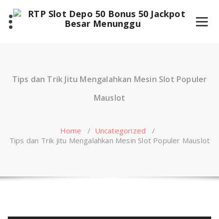
Skip
to
content
Tips dan Trik Jitu Mengalahkan Mesin Slot Populer
Mauslot
Home
/
Uncategorized
/
Tips dan Trik Jitu Mengalahkan Mesin Slot Populer Mauslot