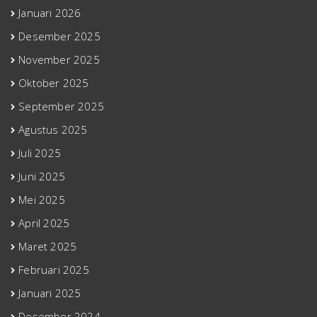
Januari 2026
Desember 2025
November 2025
Oktober 2025
September 2025
Agustus 2025
Juli 2025
Juni 2025
Mei 2025
April 2025
Maret 2025
Februari 2025
Januari 2025
Desember 2024