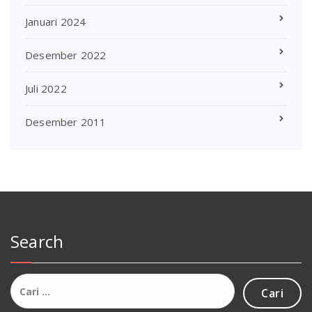
Januari 2024
Desember 2022
Juli 2022
Desember 2011
Search
Cari
untuk: