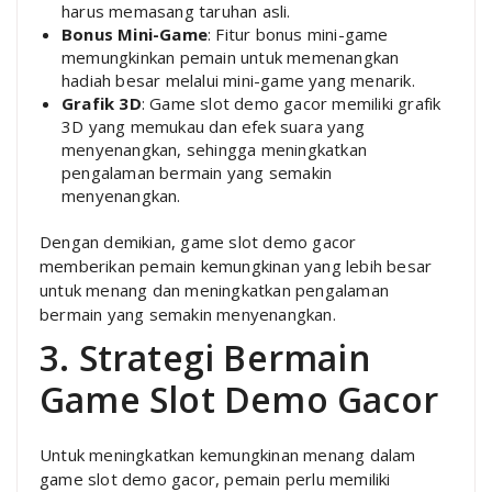
harus memasang taruhan asli.
Bonus Mini-Game
: Fitur bonus mini-game
memungkinkan pemain untuk memenangkan
hadiah besar melalui mini-game yang menarik.
Grafik 3D
: Game slot demo gacor memiliki grafik
3D yang memukau dan efek suara yang
menyenangkan, sehingga meningkatkan
pengalaman bermain yang semakin
menyenangkan.
Dengan demikian, game slot demo gacor
memberikan pemain kemungkinan yang lebih besar
untuk menang dan meningkatkan pengalaman
bermain yang semakin menyenangkan.
3. Strategi Bermain
Game Slot Demo Gacor
Untuk meningkatkan kemungkinan menang dalam
game slot demo gacor, pemain perlu memiliki