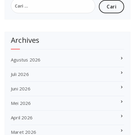
Cari
untuk:
Archives
Agustus 2026
Juli 2026
Juni 2026
Mei 2026
April 2026
Maret 2026