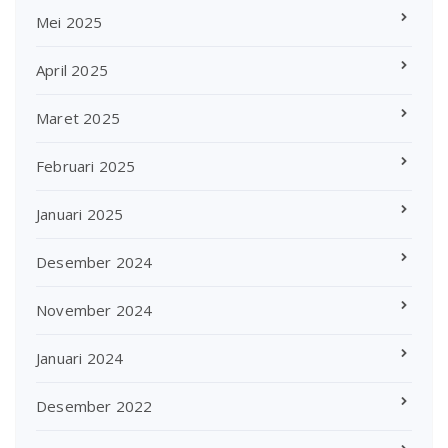
Mei 2025
April 2025
Maret 2025
Februari 2025
Januari 2025
Desember 2024
November 2024
Januari 2024
Desember 2022