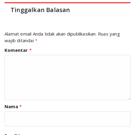
Tinggalkan Balasan
Alamat email Anda tidak akan dipublikasikan.
Ruas yang
wajib ditandai
*
Komentar
*
Nama
*