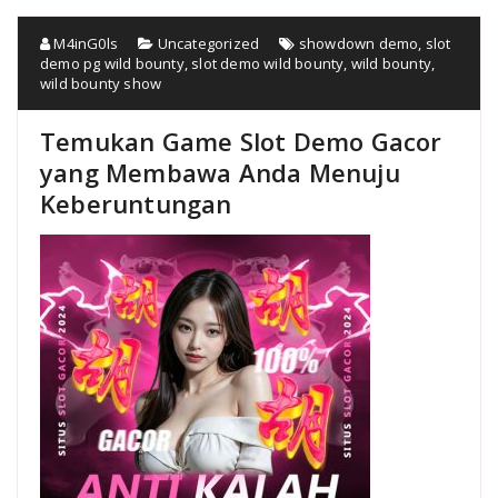
M4inG0ls
Uncategorized
showdown demo
,
slot
demo pg wild bounty
,
slot demo wild bounty
,
wild bounty
,
wild bounty show
Temukan Game Slot Demo Gacor
yang Membawa Anda Menuju
Keberuntungan