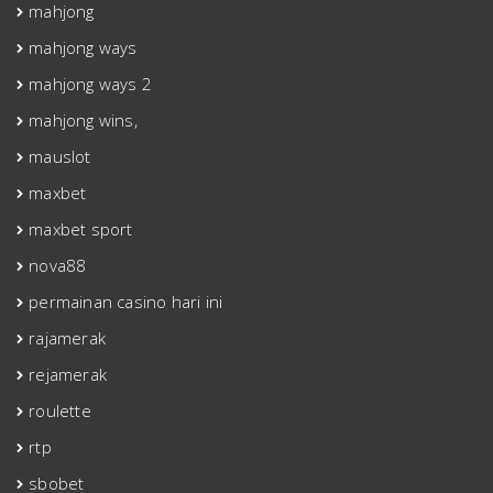
mahjong
mahjong ways
mahjong ways 2
mahjong wins,
mauslot
maxbet
maxbet sport
nova88
permainan casino hari ini
rajamerak
rejamerak
roulette
rtp
sbobet