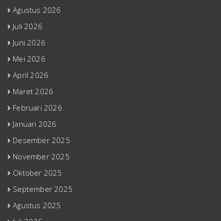
Agustus 2026
Juli 2026
Juni 2026
Mei 2026
April 2026
Maret 2026
Februari 2026
Januari 2026
Desember 2025
November 2025
Oktober 2025
September 2025
Agustus 2025