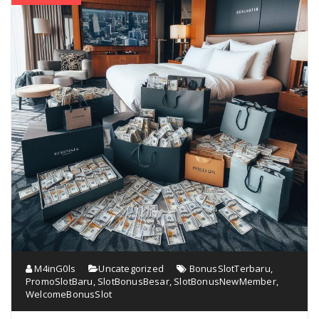
M4inG0ls
Uncategorized
BonusSlotTerbaru
,
PromoSlotBaru
,
SlotBonusBesar
,
SlotBonusNewMember
,
WelcomeBonusSlot