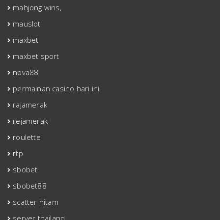
mahjong wins,
mauslot
maxbet
maxbet sport
nova88
permainan casino hari ini
rajamerak
rejamerak
roulette
rtp
sbobet
sbobet88
scatter hitam
server thailand