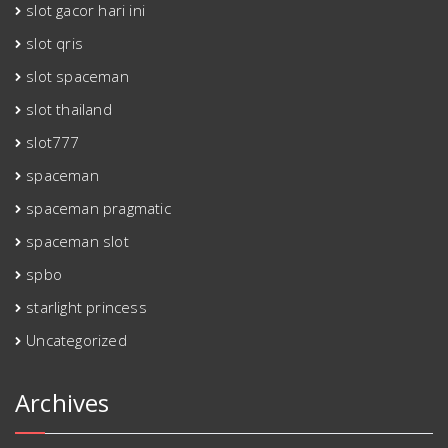
slot gacor hari ini
slot qris
slot spaceman
slot thailand
slot777
spaceman
spaceman pragmatic
spaceman slot
spbo
starlight princess
Uncategorized
Archives