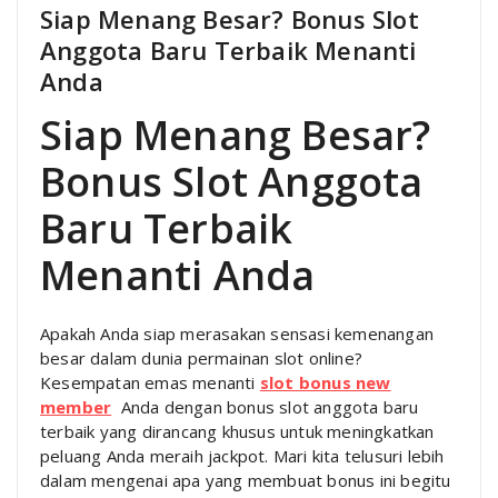
Siap Menang Besar? Bonus Slot
Anggota Baru Terbaik Menanti
Anda
Siap Menang Besar?
Bonus Slot Anggota
Baru Terbaik
Menanti Anda
Apakah Anda siap merasakan sensasi kemenangan
besar dalam dunia permainan slot online?
Kesempatan emas menanti
slot bonus new
member
Anda dengan bonus slot anggota baru
terbaik yang dirancang khusus untuk meningkatkan
peluang Anda meraih jackpot. Mari kita telusuri lebih
dalam mengenai apa yang membuat bonus ini begitu