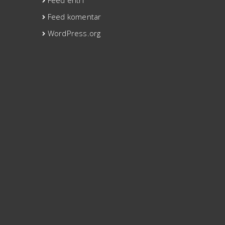
Feed entri
Feed komentar
WordPress.org