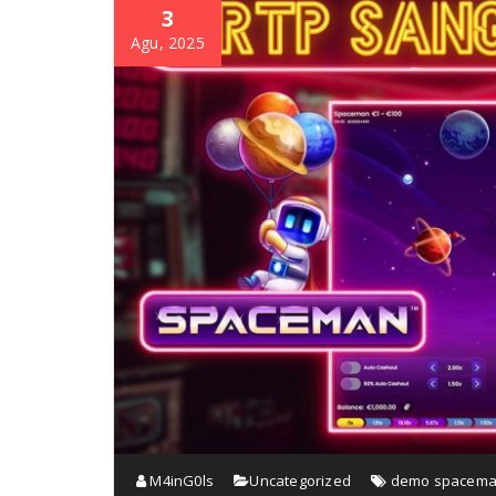
3
Agu, 2025
M4inG0ls
Uncategorized
demo spacem