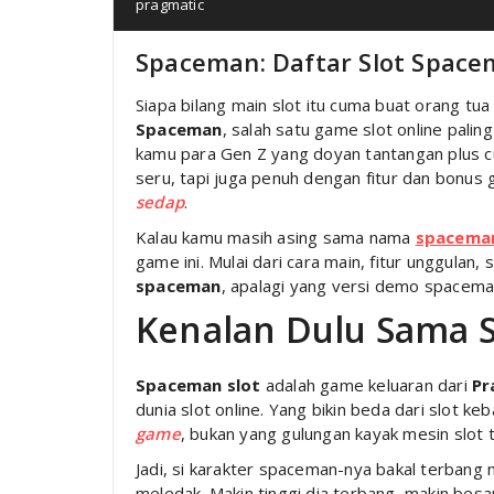
pragmatic
Spaceman: Daftar Slot Space
Siapa bilang main slot itu cuma buat orang tua
Spaceman
, salah satu game slot online palin
kamu para Gen Z yang doyan tantangan plus c
seru, tapi juga penuh dengan fitur dan bonus
sedap
.
Kalau kamu masih asing sama nama
spacema
game ini. Mulai dari cara main, fitur unggula
spaceman
, apalagi yang versi demo spacema
Kenalan Dulu Sama 
Spaceman slot
adalah game keluaran dari
Pr
dunia slot online. Yang bikin beda dari slot 
game
, bukan yang gulungan kayak mesin slot t
Jadi, si karakter spaceman-nya bakal terbang
meledak. Makin tinggi dia terbang, makin besar