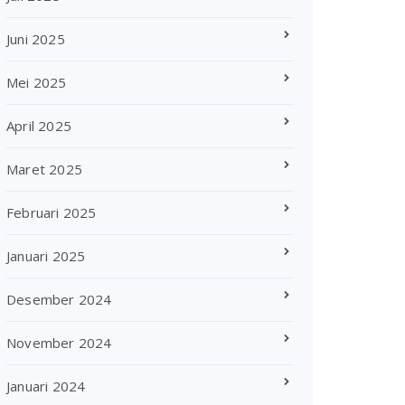
Juni 2025
Mei 2025
April 2025
Maret 2025
Februari 2025
Januari 2025
Desember 2024
November 2024
Januari 2024