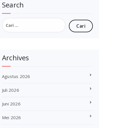
Search
Cari
untuk:
Archives
Agustus 2026
Juli 2026
Juni 2026
Mei 2026