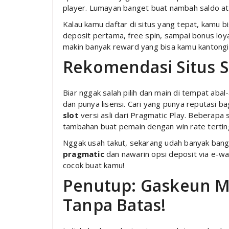
player. Lumayan banget buat nambah saldo at
Kalau kamu daftar di situs yang tepat, kamu 
deposit pertama, free spin, sampai bonus loyal
makin banyak reward yang bisa kamu kantongi
Rekomendasi Situs S
Biar nggak salah pilih dan main di tempat abal
dan punya lisensi. Cari yang punya reputasi b
slot
versi asli dari Pragmatic Play. Beberapa 
tambahan buat pemain dengan win rate terti
Nggak usah takut, sekarang udah banyak bang
pragmatic
dan nawarin opsi deposit via e-walle
cocok buat kamu!
Penutup: Gaskeun M
Tanpa Batas!