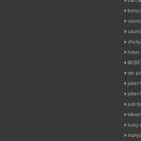
bacca
bonu
casin
casin
chicky
hotel
IBCBE
idn p
joker
joker
judi b
klikwi
lucky
mahj