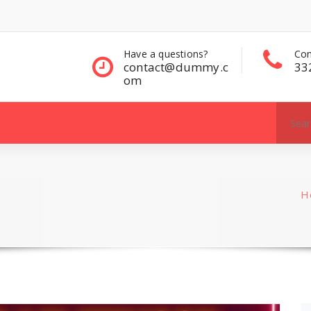
questions?
Contact Sales
Con
ct@dummy.c
332 00 322
33
Search
for:
H