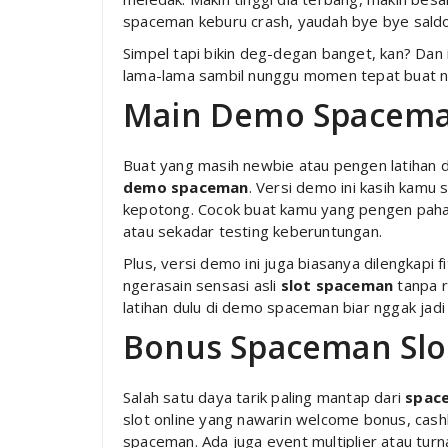
spaceman keburu crash, yaudah bye bye saldo
Simpel tapi bikin deg-degan banget, kan? Dan 
lama-lama sambil nunggu momen tepat buat na
Main Demo Spaceman
Buat yang masih newbie atau pengen latihan 
demo spaceman
. Versi demo ini kasih kamu s
kepotong. Cocok buat kamu yang pengen paham 
atau sekadar testing keberuntungan.
Plus, versi demo ini juga biasanya dilengkapi f
ngerasain sensasi asli
slot spaceman
tanpa r
latihan dulu di demo spaceman biar nggak jad
Bonus Spaceman Slo
Salah satu daya tarik paling mantap dari
spac
slot online yang nawarin welcome bonus, cas
spaceman. Ada juga event multiplier atau tur