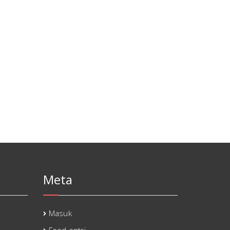
Meta
Masuk