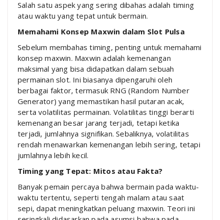
Salah satu aspek yang sering dibahas adalah timing
atau waktu yang tepat untuk bermain.
Memahami Konsep Maxwin dalam Slot Pulsa
Sebelum membahas timing, penting untuk memahami
konsep maxwin. Maxwin adalah kemenangan
maksimal yang bisa didapatkan dalam sebuah
permainan slot. Ini biasanya dipengaruhi oleh
berbagai faktor, termasuk RNG (Random Number
Generator) yang memastikan hasil putaran acak,
serta volatilitas permainan. Volatilitas tinggi berarti
kemenangan besar jarang terjadi, tetapi ketika
terjadi, jumlahnya signifikan. Sebaliknya, volatilitas
rendah menawarkan kemenangan lebih sering, tetapi
jumlahnya lebih kecil.
Timing yang Tepat: Mitos atau Fakta?
Banyak pemain percaya bahwa bermain pada waktu-
waktu tertentu, seperti tengah malam atau saat
sepi, dapat meningkatkan peluang maxwin. Teori ini
seringkali didasarkan pada asumsi bahwa pada