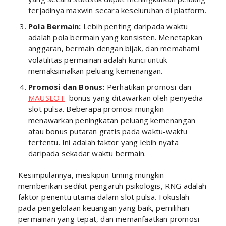
terjadinya maxwin secara keseluruhan di platform.
Pola Bermain:
Lebih penting daripada waktu
adalah pola bermain yang konsisten. Menetapkan
anggaran, bermain dengan bijak, dan memahami
volatilitas permainan adalah kunci untuk
memaksimalkan peluang kemenangan.
Promosi dan Bonus:
Perhatikan promosi dan
MAUSLOT
bonus yang ditawarkan oleh penyedia
slot pulsa. Beberapa promosi mungkin
menawarkan peningkatan peluang kemenangan
atau bonus putaran gratis pada waktu-waktu
tertentu. Ini adalah faktor yang lebih nyata
daripada sekadar waktu bermain.
Kesimpulannya, meskipun timing mungkin
memberikan sedikit pengaruh psikologis, RNG adalah
faktor penentu utama dalam slot pulsa. Fokuslah
pada pengelolaan keuangan yang baik, pemilihan
permainan yang tepat, dan memanfaatkan promosi