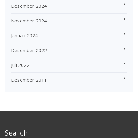
Desember 2024
November 2024
Januari 2024
Desember 2022
Juli 2022
Desember 2011
Search