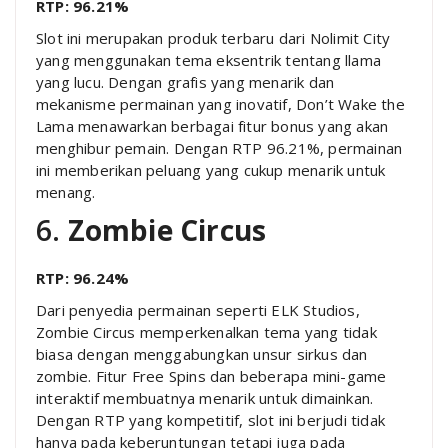
RTP: 96.21%
Slot ini merupakan produk terbaru dari Nolimit City
yang menggunakan tema eksentrik tentang llama
yang lucu. Dengan grafis yang menarik dan
mekanisme permainan yang inovatif, Don’t Wake the
Lama menawarkan berbagai fitur bonus yang akan
menghibur pemain. Dengan RTP 96.21%, permainan
ini memberikan peluang yang cukup menarik untuk
menang.
6.
Zombie Circus
RTP: 96.24%
Dari penyedia permainan seperti ELK Studios,
Zombie Circus memperkenalkan tema yang tidak
biasa dengan menggabungkan unsur sirkus dan
zombie. Fitur Free Spins dan beberapa mini-game
interaktif membuatnya menarik untuk dimainkan.
Dengan RTP yang kompetitif, slot ini berjudi tidak
hanya pada keberuntungan tetapi juga pada