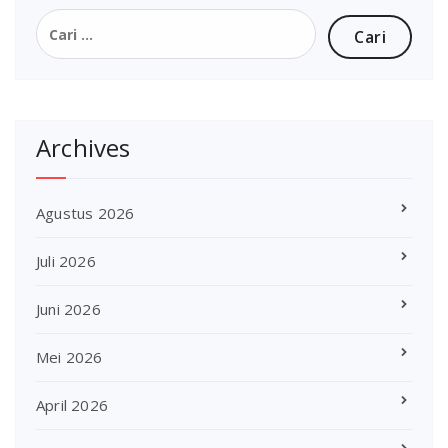
Cari
untuk:
Archives
Agustus 2026
Juli 2026
Juni 2026
Mei 2026
April 2026