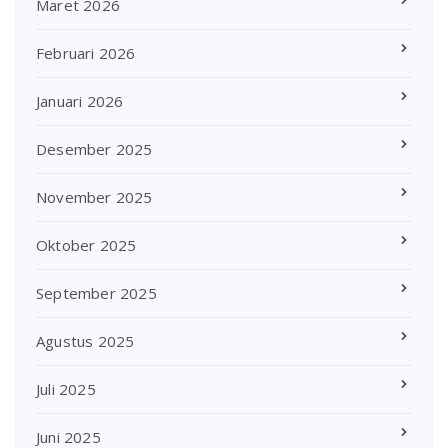
Maret 2026
Februari 2026
Januari 2026
Desember 2025
November 2025
Oktober 2025
September 2025
Agustus 2025
Juli 2025
Juni 2025