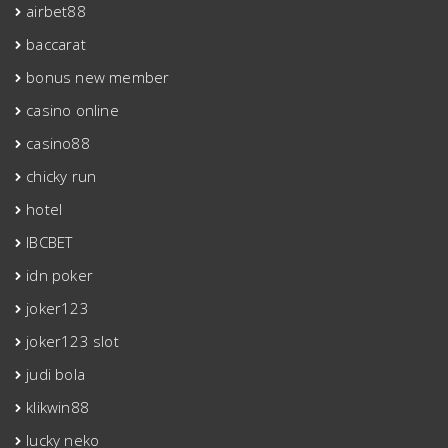
airbet88
baccarat
bonus new member
casino online
casino88
chicky run
hotel
IBCBET
idn poker
joker123
joker123 slot
judi bola
klikwin88
lucky neko