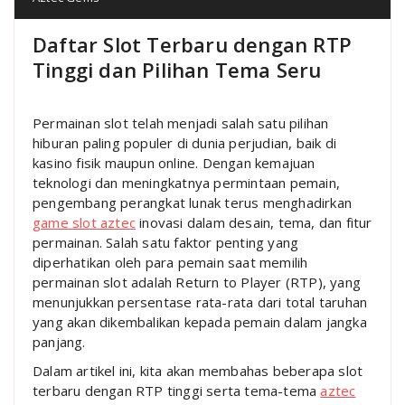
Daftar Slot Terbaru dengan RTP
Tinggi dan Pilihan Tema Seru
Permainan slot telah menjadi salah satu pilihan
hiburan paling populer di dunia perjudian, baik di
kasino fisik maupun online. Dengan kemajuan
teknologi dan meningkatnya permintaan pemain,
pengembang perangkat lunak terus menghadirkan
game slot aztec
inovasi dalam desain, tema, dan fitur
permainan. Salah satu faktor penting yang
diperhatikan oleh para pemain saat memilih
permainan slot adalah Return to Player (RTP), yang
menunjukkan persentase rata-rata dari total taruhan
yang akan dikembalikan kepada pemain dalam jangka
panjang.
Dalam artikel ini, kita akan membahas beberapa slot
terbaru dengan RTP tinggi serta tema-tema
aztec