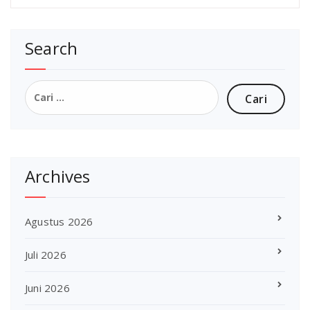
Search
Cari
untuk:
Archives
Agustus 2026
Juli 2026
Juni 2026