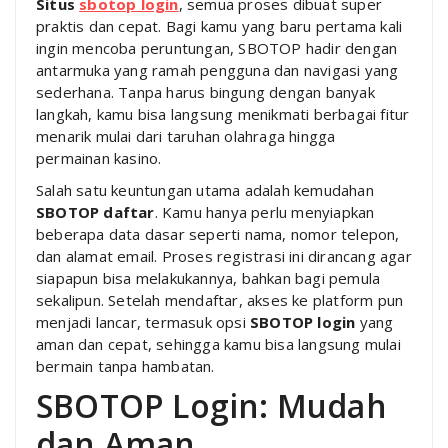
Situs
sbotop login
, semua proses dibuat super
praktis dan cepat. Bagi kamu yang baru pertama kali
ingin mencoba peruntungan, SBOTOP hadir dengan
antarmuka yang ramah pengguna dan navigasi yang
sederhana. Tanpa harus bingung dengan banyak
langkah, kamu bisa langsung menikmati berbagai fitur
menarik mulai dari taruhan olahraga hingga
permainan kasino.
Salah satu keuntungan utama adalah kemudahan
SBOTOP daftar
. Kamu hanya perlu menyiapkan
beberapa data dasar seperti nama, nomor telepon,
dan alamat email. Proses registrasi ini dirancang agar
siapapun bisa melakukannya, bahkan bagi pemula
sekalipun. Setelah mendaftar, akses ke platform pun
menjadi lancar, termasuk opsi
SBOTOP login
yang
aman dan cepat, sehingga kamu bisa langsung mulai
bermain tanpa hambatan.
SBOTOP Login: Mudah
dan Aman