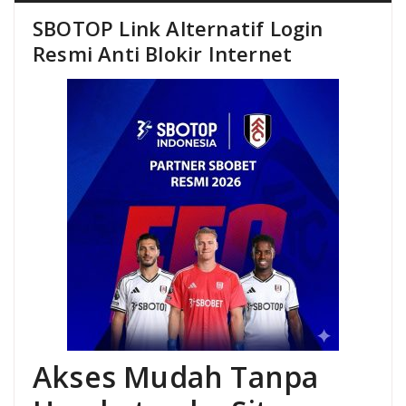
SBOTOP Link Alternatif Login
Resmi Anti Blokir Internet
Akses Mudah Tanpa