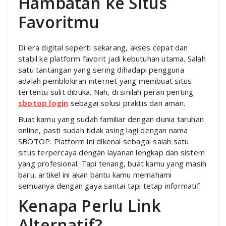
Hambatan ke Situs
Favoritmu
Di era digital seperti sekarang, akses cepat dan
stabil ke platform favorit jadi kebutuhan utama. Salah
satu tantangan yang sering dihadapi pengguna
adalah pemblokiran internet yang membuat situs
tertentu sulit dibuka. Nah, di sinilah peran penting
sbotop login
sebagai solusi praktis dan aman.
Buat kamu yang sudah familiar dengan dunia taruhan
online, pasti sudah tidak asing lagi dengan nama
SBOTOP. Platform ini dikenal sebagai salah satu
situs terpercaya dengan layanan lengkap dan sistem
yang profesional. Tapi tenang, buat kamu yang masih
baru, artikel ini akan bantu kamu memahami
semuanya dengan gaya santai tapi tetap informatif.
Kenapa Perlu Link
Alternatif?