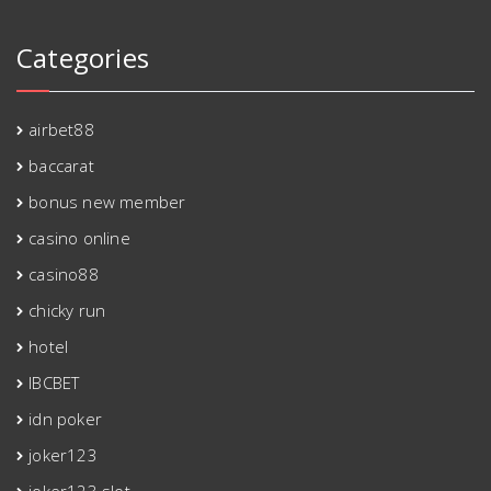
Categories
airbet88
baccarat
bonus new member
casino online
casino88
chicky run
hotel
IBCBET
idn poker
joker123
joker123 slot