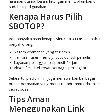
halaman utama. Dalam hitungan menit, akun kamu
sudah siap digunakan.
Kenapa Harus Pilih
SBOTOP?
Ada banyak alasan kenapa
Situs SBOTOP
jadi pilihan
banyak orang:
Sistem keamanan yang terjamin
Tampilan user-friendly, cocok untuk pemula
Layanan pelanggan responsif 24 jam
Akses fleksibel lewat berbagai perangkat
Selain itu, platform ini juga menawarkan berbagai
pilihan permainan yang menarik, jadi kamu tidak akan
cepat bosan.
Tips Aman
Menggunakan Link