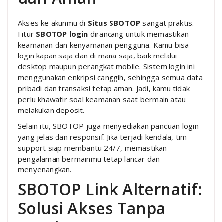
Akses ke akunmu di
Situs SBOTOP
sangat praktis.
Fitur
SBOTOP login
dirancang untuk memastikan
keamanan dan kenyamanan pengguna. Kamu bisa
login kapan saja dan di mana saja, baik melalui
desktop maupun perangkat mobile. Sistem login ini
menggunakan enkripsi canggih, sehingga semua data
pribadi dan transaksi tetap aman. Jadi, kamu tidak
perlu khawatir soal keamanan saat bermain atau
melakukan deposit.
Selain itu, SBOTOP juga menyediakan panduan login
yang jelas dan responsif. Jika terjadi kendala, tim
support siap membantu 24/7, memastikan
pengalaman bermainmu tetap lancar dan
menyenangkan.
SBOTOP Link Alternatif:
Solusi Akses Tanpa