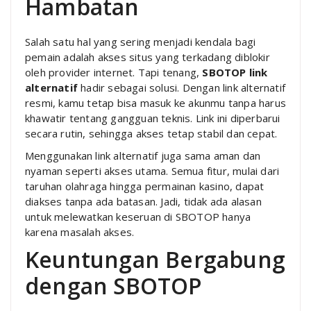
Hambatan
Salah satu hal yang sering menjadi kendala bagi
pemain adalah akses situs yang terkadang diblokir
oleh provider internet. Tapi tenang,
SBOTOP link
alternatif
hadir sebagai solusi. Dengan link alternatif
resmi, kamu tetap bisa masuk ke akunmu tanpa harus
khawatir tentang gangguan teknis. Link ini diperbarui
secara rutin, sehingga akses tetap stabil dan cepat.
Menggunakan link alternatif juga sama aman dan
nyaman seperti akses utama. Semua fitur, mulai dari
taruhan olahraga hingga permainan kasino, dapat
diakses tanpa ada batasan. Jadi, tidak ada alasan
untuk melewatkan keseruan di SBOTOP hanya
karena masalah akses.
Keuntungan Bergabung
dengan SBOTOP