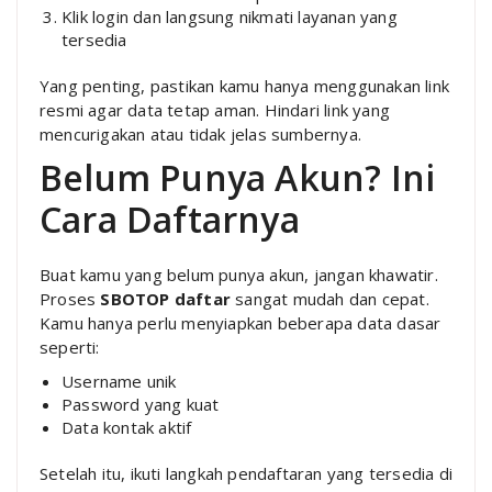
Klik login dan langsung nikmati layanan yang
tersedia
Yang penting, pastikan kamu hanya menggunakan link
resmi agar data tetap aman. Hindari link yang
mencurigakan atau tidak jelas sumbernya.
Belum Punya Akun? Ini
Cara Daftarnya
Buat kamu yang belum punya akun, jangan khawatir.
Proses
SBOTOP daftar
sangat mudah dan cepat.
Kamu hanya perlu menyiapkan beberapa data dasar
seperti:
Username unik
Password yang kuat
Data kontak aktif
Setelah itu, ikuti langkah pendaftaran yang tersedia di