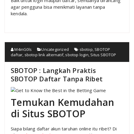
Baik untuk login maupun daftar, semuanya dirancang
agar pengguna bisa menikmati layanan tanpa
kendala.
M4inG0ls
Uncategorized
sbotop
,
SBOTOP
daftar
,
sbotop link alternatif
,
sbotop login
,
Situs SBOTOP
SBOTOP : Langkah Praktis
SBOTOP Daftar Tanpa Ribet
Temukan Kemudahan
di Situs SBOTOP
Siapa bilang daftar akun taruhan online itu ribet? Di