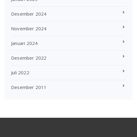
Desember 2024
November 2024
Januari 2024
Desember 2022
Juli 2022
Desember 2011