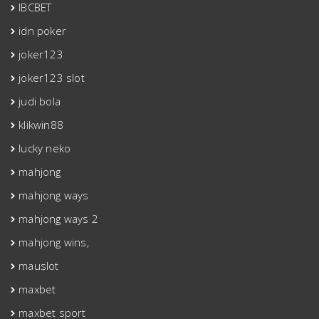
IBCBET
idn poker
joker123
joker123 slot
judi bola
klikwin88
lucky neko
mahjong
mahjong ways
mahjong ways 2
mahjong wins,
mauslot
maxbet
maxbet sport