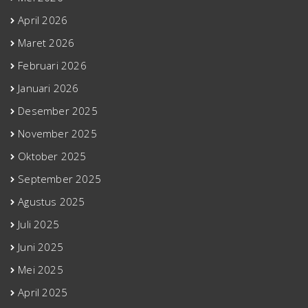
April 2026
Maret 2026
Februari 2026
Januari 2026
Desember 2025
November 2025
Oktober 2025
September 2025
Agustus 2025
Juli 2025
Juni 2025
Mei 2025
April 2025