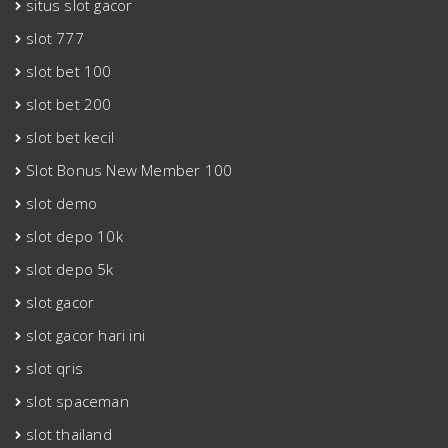
situs slot gacor
slot 777
slot bet 100
slot bet 200
slot bet kecil
Slot Bonus New Member 100
slot demo
slot depo 10k
slot depo 5k
slot gacor
slot gacor hari ini
slot qris
slot spaceman
slot thailand