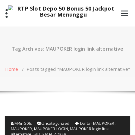
Skip
to
content
Tag Archives: MAUPOKER login link alternative
Home
/
Posts tagged "MAUPOKER login link alternative"
M4inG0ls
Uncategorized
Daftar MAUPOKER
,
MAUPOKER
,
MAUPOKER LOGIN
,
MAUPOKER login link
alternative
,
SITUS MAUPOKER