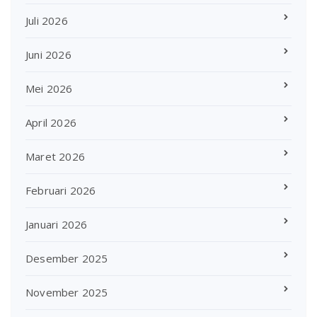
Juli 2026
Juni 2026
Mei 2026
April 2026
Maret 2026
Februari 2026
Januari 2026
Desember 2025
November 2025