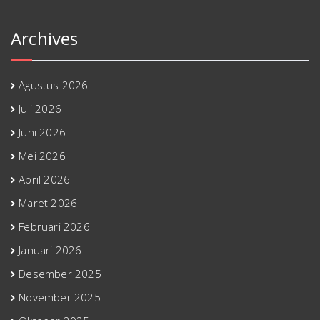
Archives
Agustus 2026
Juli 2026
Juni 2026
Mei 2026
April 2026
Maret 2026
Februari 2026
Januari 2026
Desember 2025
November 2025