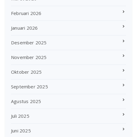
Februari 2026
Januari 2026
Desember 2025
November 2025
Oktober 2025
September 2025
Agustus 2025
Juli 2025
Juni 2025