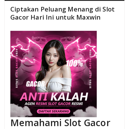
Ciptakan Peluang Menang di Slot
Gacor Hari Ini untuk Maxwin
Memahami Slot Gacor