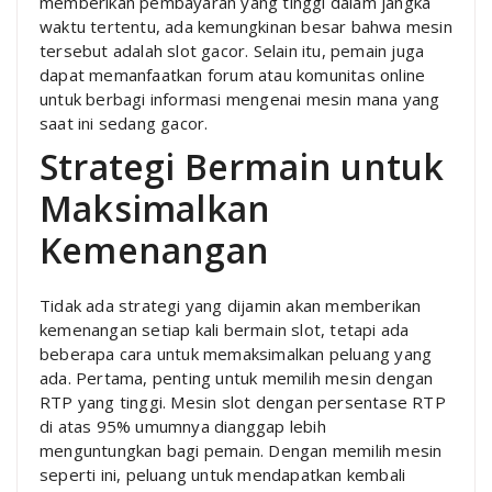
memberikan pembayaran yang tinggi dalam jangka
waktu tertentu, ada kemungkinan besar bahwa mesin
tersebut adalah slot gacor. Selain itu, pemain juga
dapat memanfaatkan forum atau komunitas online
untuk berbagi informasi mengenai mesin mana yang
saat ini sedang gacor.
Strategi Bermain untuk
Maksimalkan
Kemenangan
Tidak ada strategi yang dijamin akan memberikan
kemenangan setiap kali bermain slot, tetapi ada
beberapa cara untuk memaksimalkan peluang yang
ada. Pertama, penting untuk memilih mesin dengan
RTP yang tinggi. Mesin slot dengan persentase RTP
di atas 95% umumnya dianggap lebih
menguntungkan bagi pemain. Dengan memilih mesin
seperti ini, peluang untuk mendapatkan kembali