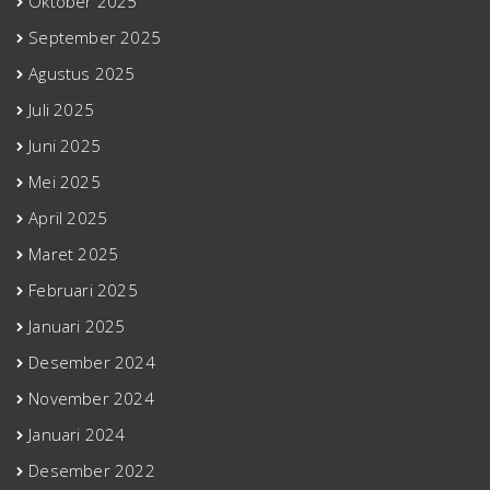
Oktober 2025
September 2025
Agustus 2025
Juli 2025
Juni 2025
Mei 2025
April 2025
Maret 2025
Februari 2025
Januari 2025
Desember 2024
November 2024
Januari 2024
Desember 2022