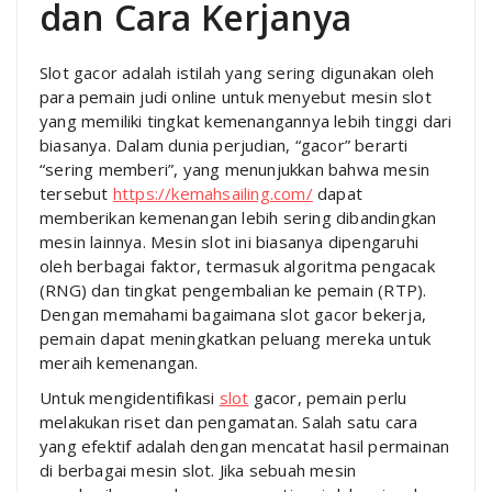
dan Cara Kerjanya
Slot gacor adalah istilah yang sering digunakan oleh
para pemain judi online untuk menyebut mesin slot
yang memiliki tingkat kemenangannya lebih tinggi dari
biasanya. Dalam dunia perjudian, “gacor” berarti
“sering memberi”, yang menunjukkan bahwa mesin
tersebut
https://kemahsailing.com/
dapat
memberikan kemenangan lebih sering dibandingkan
mesin lainnya. Mesin slot ini biasanya dipengaruhi
oleh berbagai faktor, termasuk algoritma pengacak
(RNG) dan tingkat pengembalian ke pemain (RTP).
Dengan memahami bagaimana slot gacor bekerja,
pemain dapat meningkatkan peluang mereka untuk
meraih kemenangan.
Untuk mengidentifikasi
slot
gacor, pemain perlu
melakukan riset dan pengamatan. Salah satu cara
yang efektif adalah dengan mencatat hasil permainan
di berbagai mesin slot. Jika sebuah mesin