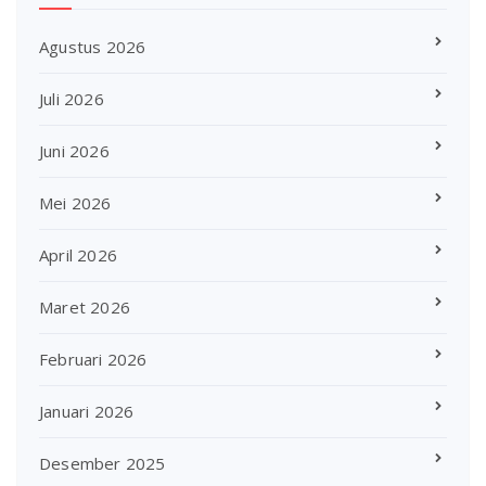
Agustus 2026
Juli 2026
Juni 2026
Mei 2026
April 2026
Maret 2026
Februari 2026
Januari 2026
Desember 2025