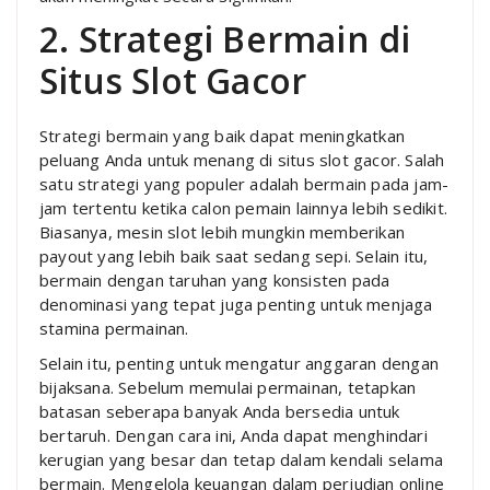
2. Strategi Bermain di
Situs Slot Gacor
Strategi bermain yang baik dapat meningkatkan
peluang Anda untuk menang di situs slot gacor. Salah
satu strategi yang populer adalah bermain pada jam-
jam tertentu ketika calon pemain lainnya lebih sedikit.
Biasanya, mesin slot lebih mungkin memberikan
payout yang lebih baik saat sedang sepi. Selain itu,
bermain dengan taruhan yang konsisten pada
denominasi yang tepat juga penting untuk menjaga
stamina permainan.
Selain itu, penting untuk mengatur anggaran dengan
bijaksana. Sebelum memulai permainan, tetapkan
batasan seberapa banyak Anda bersedia untuk
bertaruh. Dengan cara ini, Anda dapat menghindari
kerugian yang besar dan tetap dalam kendali selama
bermain. Mengelola keuangan dalam perjudian online