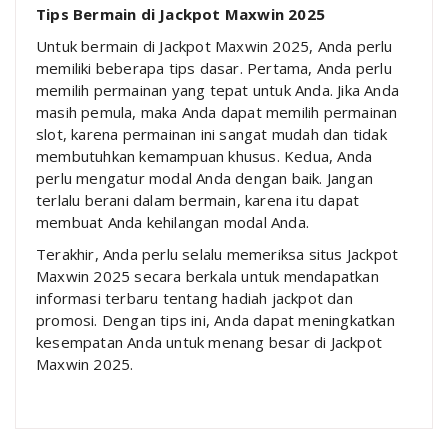
Tips Bermain di Jackpot Maxwin 2025
Untuk bermain di Jackpot Maxwin 2025, Anda perlu
memiliki beberapa tips dasar. Pertama, Anda perlu
memilih permainan yang tepat untuk Anda. Jika Anda
masih pemula, maka Anda dapat memilih permainan
slot, karena permainan ini sangat mudah dan tidak
membutuhkan kemampuan khusus. Kedua, Anda
perlu mengatur modal Anda dengan baik. Jangan
terlalu berani dalam bermain, karena itu dapat
membuat Anda kehilangan modal Anda.
Terakhir, Anda perlu selalu memeriksa situs Jackpot
Maxwin 2025 secara berkala untuk mendapatkan
informasi terbaru tentang hadiah jackpot dan
promosi. Dengan tips ini, Anda dapat meningkatkan
kesempatan Anda untuk menang besar di Jackpot
Maxwin 2025.