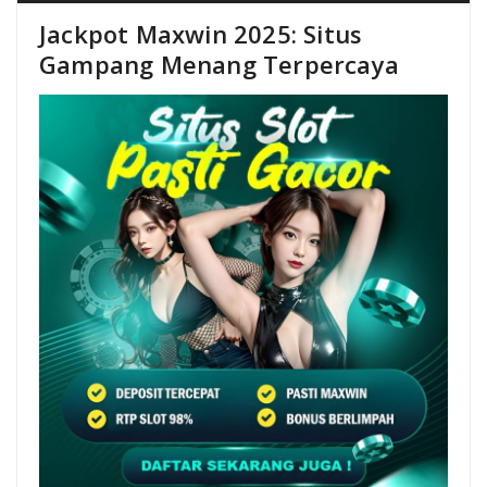
Jackpot Maxwin 2025: Situs
Gampang Menang Terpercaya