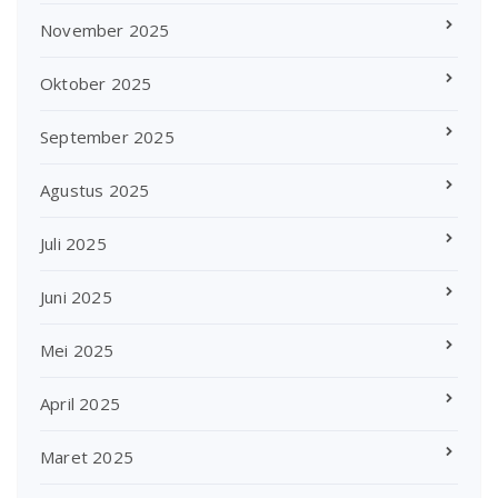
November 2025
Oktober 2025
September 2025
Agustus 2025
Juli 2025
Juni 2025
Mei 2025
April 2025
Maret 2025