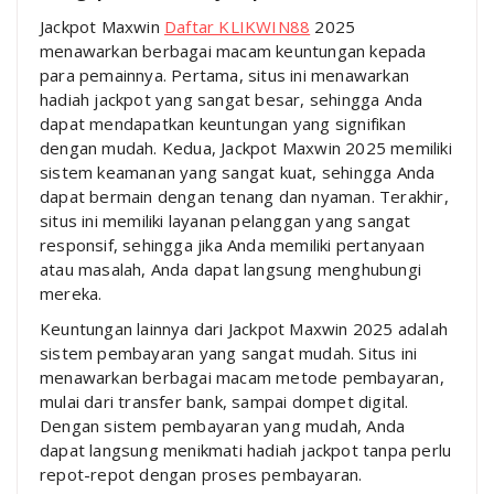
Jackpot Maxwin
Daftar KLIKWIN88
2025
menawarkan berbagai macam keuntungan kepada
para pemainnya. Pertama, situs ini menawarkan
hadiah jackpot yang sangat besar, sehingga Anda
dapat mendapatkan keuntungan yang signifikan
dengan mudah. Kedua, Jackpot Maxwin 2025 memiliki
sistem keamanan yang sangat kuat, sehingga Anda
dapat bermain dengan tenang dan nyaman. Terakhir,
situs ini memiliki layanan pelanggan yang sangat
responsif, sehingga jika Anda memiliki pertanyaan
atau masalah, Anda dapat langsung menghubungi
mereka.
Keuntungan lainnya dari Jackpot Maxwin 2025 adalah
sistem pembayaran yang sangat mudah. Situs ini
menawarkan berbagai macam metode pembayaran,
mulai dari transfer bank, sampai dompet digital.
Dengan sistem pembayaran yang mudah, Anda
dapat langsung menikmati hadiah jackpot tanpa perlu
repot-repot dengan proses pembayaran.