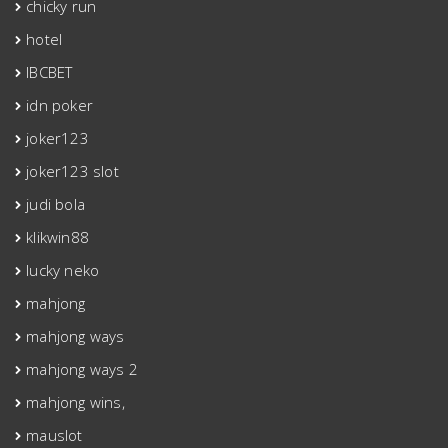
chicky run
hotel
IBCBET
idn poker
joker123
joker123 slot
judi bola
klikwin88
lucky neko
mahjong
mahjong ways
mahjong ways 2
mahjong wins,
mauslot