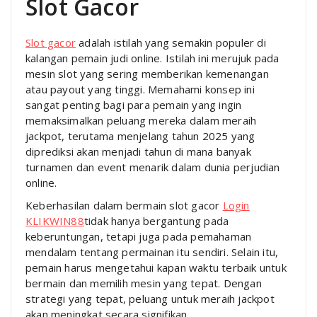
Slot Gacor
Slot gacor
adalah istilah yang semakin populer di
kalangan pemain judi online. Istilah ini merujuk pada
mesin slot yang sering memberikan kemenangan
atau payout yang tinggi. Memahami konsep ini
sangat penting bagi para pemain yang ingin
memaksimalkan peluang mereka dalam meraih
jackpot, terutama menjelang tahun 2025 yang
diprediksi akan menjadi tahun di mana banyak
turnamen dan event menarik dalam dunia perjudian
online.
Keberhasilan dalam bermain slot gacor
Login
KLIKWIN88
tidak hanya bergantung pada
keberuntungan, tetapi juga pada pemahaman
mendalam tentang permainan itu sendiri. Selain itu,
pemain harus mengetahui kapan waktu terbaik untuk
bermain dan memilih mesin yang tepat. Dengan
strategi yang tepat, peluang untuk meraih jackpot
akan meningkat secara signifikan.