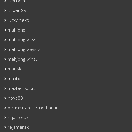
judi bola
klikwin88
lucky neko
mahjong
mahjong ways
mahjong ways 2
mahjong wins,
mauslot
maxbet
maxbet sport
nova88
permainan casino hari ini
rajamerak
rejamerak