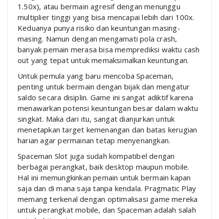
1.50x), atau bermain agresif dengan menunggu
multiplier tinggi yang bisa mencapai lebih dari 100x.
Keduanya punya risiko dan keuntungan masing-
masing. Namun dengan mengamati pola crash,
banyak pemain merasa bisa memprediksi waktu cash
out yang tepat untuk memaksimalkan keuntungan.
Untuk pemula yang baru mencoba Spaceman,
penting untuk bermain dengan bijak dan mengatur
saldo secara disiplin. Game ini sangat adiktif karena
menawarkan potensi keuntungan besar dalam waktu
singkat. Maka dari itu, sangat dianjurkan untuk
menetapkan target kemenangan dan batas kerugian
harian agar permainan tetap menyenangkan.
Spaceman Slot juga sudah kompatibel dengan
berbagai perangkat, baik desktop maupun mobile.
Hal ini memungkinkan pemain untuk bermain kapan
saja dan di mana saja tanpa kendala. Pragmatic Play
memang terkenal dengan optimalisasi game mereka
untuk perangkat mobile, dan Spaceman adalah salah