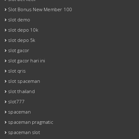
Slot Bonus New Member 100
slot demo
slot depo 10k
slot depo 5k
slot gacor
slot gacor hari ini
slot qris
slot spaceman
slot thailand
slot777
spaceman
spaceman pragmatic
spaceman slot