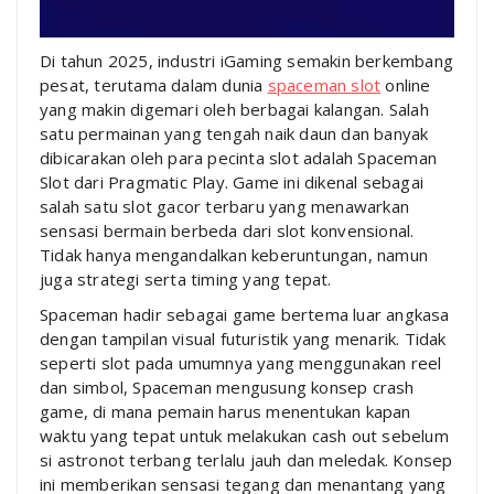
Di tahun 2025, industri iGaming semakin berkembang
pesat, terutama dalam dunia
spaceman slot
online
yang makin digemari oleh berbagai kalangan. Salah
satu permainan yang tengah naik daun dan banyak
dibicarakan oleh para pecinta slot adalah Spaceman
Slot dari Pragmatic Play. Game ini dikenal sebagai
salah satu slot gacor terbaru yang menawarkan
sensasi bermain berbeda dari slot konvensional.
Tidak hanya mengandalkan keberuntungan, namun
juga strategi serta timing yang tepat.
Spaceman hadir sebagai game bertema luar angkasa
dengan tampilan visual futuristik yang menarik. Tidak
seperti slot pada umumnya yang menggunakan reel
dan simbol, Spaceman mengusung konsep crash
game, di mana pemain harus menentukan kapan
waktu yang tepat untuk melakukan cash out sebelum
si astronot terbang terlalu jauh dan meledak. Konsep
ini memberikan sensasi tegang dan menantang yang