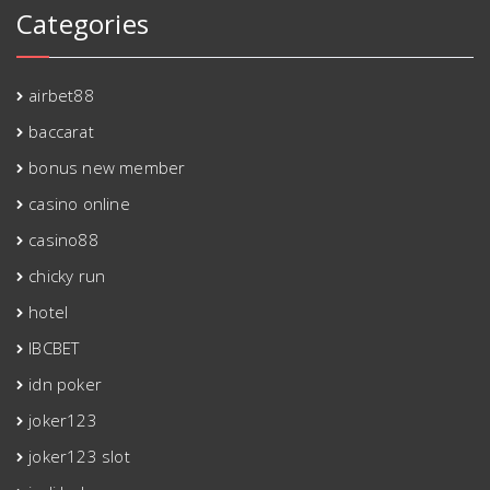
Categories
airbet88
baccarat
bonus new member
casino online
casino88
chicky run
hotel
IBCBET
idn poker
joker123
joker123 slot