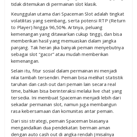
tidak ditemukan di permainan slot klasik.
Keunggulan utama dari Spaceman Slot adalah tingkat
volatilitas yang seimbang, serta potensi RTP (Return
to Player) hingga 96,50%. Artinya, peluang
kemenangan yang ditawarkan cukup tinggi, dan bisa
memberikan hasil yang memuaskan dalam jangka
panjang. Tak heran jika banyak pemain menyebutnya
sebagai slot “gacor” atau mudah memberikan
kemenangan.
Selain itu, fitur sosial dalam permainan ini menjadi
nilai tambah tersendiri. Pemain bisa melihat statistik
taruhan dan cash out dari pemain lain secara real
time, bahkan bisa berinteraksi melalui live chat yang
tersedia. Ini membuat Spaceman menjadi lebih dari
sekadar permainan slot, namun juga membangun
rasa kebersamaan dan komunitas antar pemain.
Dari sisi strategi, pemain Spaceman biasanya
mengandalkan dua pendekatan: bermain aman
dengan auto cash out di angka rendah (misalnya