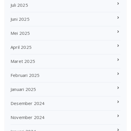
Juli 2025
Juni 2025
Mei 2025
April 2025
Maret 2025
Februari 2025
Januari 2025
Desember 2024
November 2024