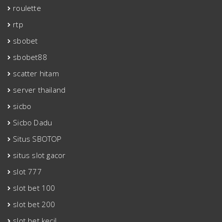
roulette
rtp
sbobet
sbobet88
scatter hitam
server thailand
sicbo
Sicbo Dadu
Situs SBOTOP
situs slot gacor
slot 777
slot bet 100
slot bet 200
slot bet kecil