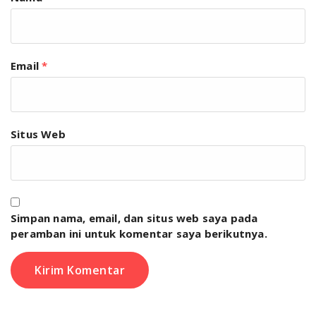
Email
*
Situs Web
Simpan nama, email, dan situs web saya pada
peramban ini untuk komentar saya berikutnya.