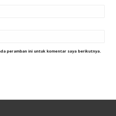
ada peramban ini untuk komentar saya berikutnya.