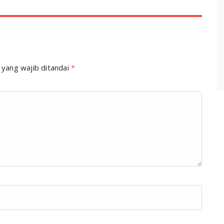
 yang wajib ditandai
*