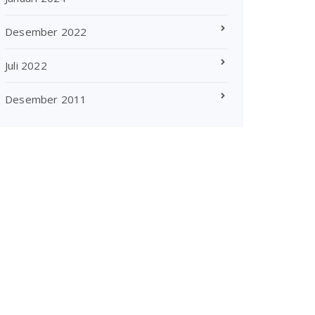
Desember 2022
Juli 2022
Desember 2011