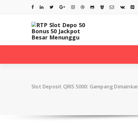
Skip
to
content
Sales
Contact Sales
Have a 
 322
332 00 322
cont
om
Slot Deposit QRIS 5000: Gampang Dimainkan