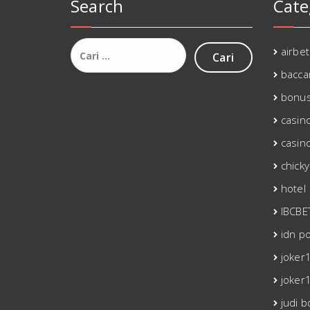
Search
Cate
Cari
airbe
untuk:
bacca
bonu
casin
casin
chicky
hotel
IBCBE
idn p
joker
joker
judi b