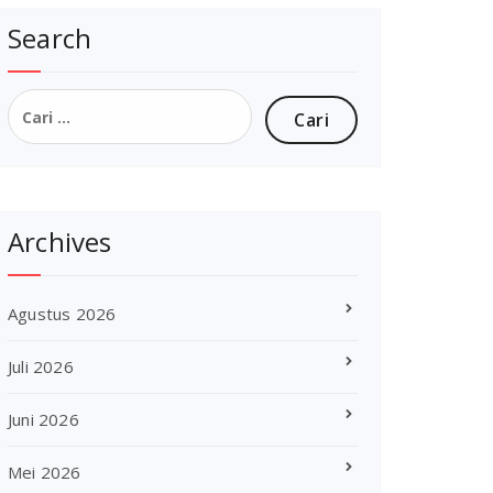
Search
Cari
untuk:
Archives
Agustus 2026
Juli 2026
Juni 2026
Mei 2026