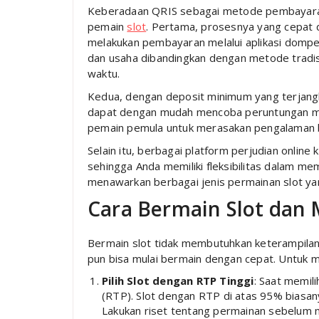
Keberadaan QRIS sebagai metode pembayara
pemain
slot
. Pertama, prosesnya yang cepat
melakukan pembayaran melalui aplikasi dompet 
dan usaha dibandingkan dengan metode tradis
waktu.
Kedua, dengan deposit minimum yang terjangk
dapat dengan mudah mencoba peruntungan mer
pemain pemula untuk merasakan pengalaman b
Selain itu, berbagai platform perjudian online
sehingga Anda memiliki fleksibilitas dalam me
menawarkan berbagai jenis permainan slot y
Cara Bermain Slot dan
Bermain slot tidak membutuhkan keterampilan
pun bisa mulai bermain dengan cepat. Untuk m
Pilih Slot dengan RTP Tinggi
: Saat memil
(RTP). Slot dengan RTP di atas 95% biasa
Lakukan riset tentang permainan sebelum 