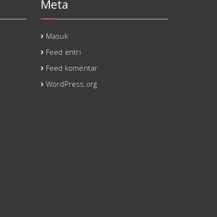
Meta
Masuk
Feed entri
Feed komentar
WordPress.org