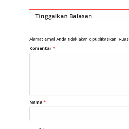
Tinggalkan Balasan
Alamat email Anda tidak akan dipublikasikan.
Ruas
Komentar
*
Nama
*