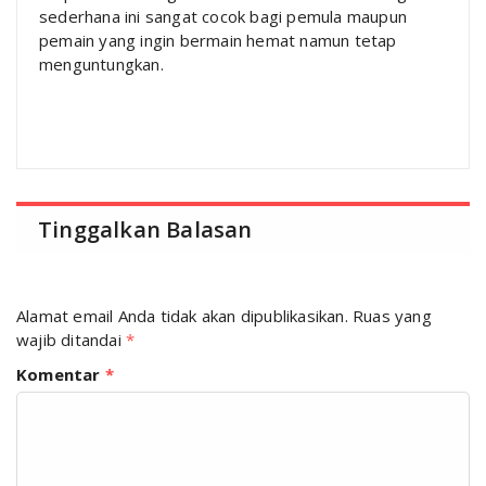
sederhana ini sangat cocok bagi pemula maupun
pemain yang ingin bermain hemat namun tetap
menguntungkan.
Tinggalkan Balasan
Alamat email Anda tidak akan dipublikasikan.
Ruas yang
wajib ditandai
*
Komentar
*