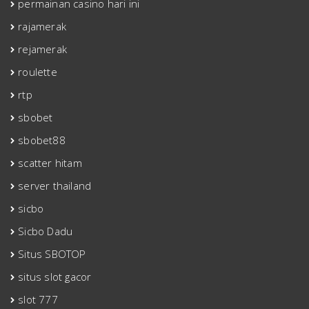
permainan casino hari ini
rajamerak
rejamerak
roulette
rtp
sbobet
sbobet88
scatter hitam
server thailand
sicbo
Sicbo Dadu
Situs SBOTOP
situs slot gacor
slot 777