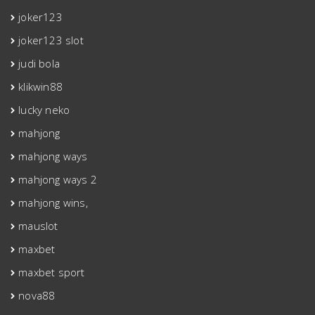
joker123
joker123 slot
judi bola
klikwin88
lucky neko
mahjong
mahjong ways
mahjong ways 2
mahjong wins,
mauslot
maxbet
maxbet sport
nova88