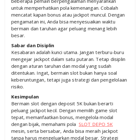
beberapa pemain berpengalaman menyarankan
untuk memperhatikan pola kemenangan. Cobalah
mencatat kapan bonus atau jackpot muncul. Dengan
pengamatan ini, Anda bisa menyesuaikan waktu
bermain dan taruhan agar peluang menang lebih
besar.
Sabar dan Disiplin
Kesabaran adalah kunci utama. Jangan terburu-buru
mengejar jackpot dalam satu putaran. Tetap disiplin
dengan aturan taruhan dan modal yang sudah
ditentukan. Ingat, bermain slot bukan hanya soal
keberuntungan, tetapi juga strategi dan pengelolaan
risiko.
Kesimpulan
Bermain slot dengan deposit 5K bukan berarti
peluang jackpot kecil. Dengan memilih game slot
tepat, memanfaatkan bonus, mengelola modal
dengan bijak, memahami pola
SLOT DEPO 5K
mesin, serta bersabar, Anda bisa meraih jackpot
tanpa harus mengeluarkan modal besar. Strategi