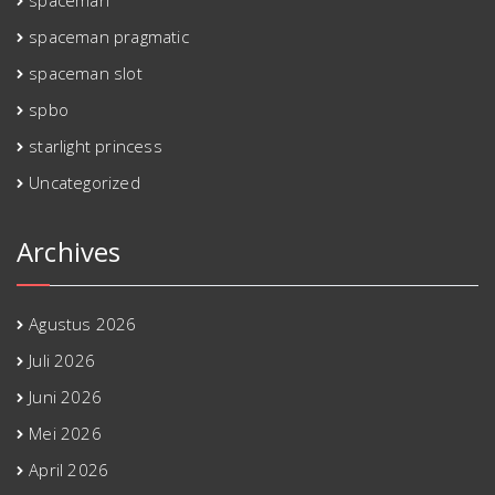
spaceman pragmatic
spaceman slot
spbo
starlight princess
Uncategorized
Archives
Agustus 2026
Juli 2026
Juni 2026
Mei 2026
April 2026