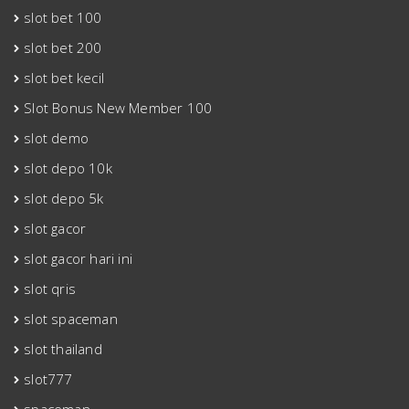
slot bet 100
slot bet 200
slot bet kecil
Slot Bonus New Member 100
slot demo
slot depo 10k
slot depo 5k
slot gacor
slot gacor hari ini
slot qris
slot spaceman
slot thailand
slot777
spaceman