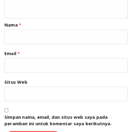
Nama
*
Email
*
Situs Web
Simpan nama, email, dan situs web saya pada
peramban ini untuk komentar saya berikutnya.