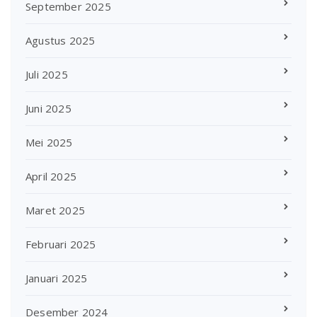
September 2025
Agustus 2025
Juli 2025
Juni 2025
Mei 2025
April 2025
Maret 2025
Februari 2025
Januari 2025
Desember 2024