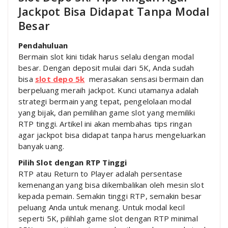
Jackpot Bisa Didapat Tanpa Modal
Besar
Pendahuluan
Bermain slot kini tidak harus selalu dengan modal
besar. Dengan deposit mulai dari 5K, Anda sudah
bisa
slot depo 5k
merasakan sensasi bermain dan
berpeluang meraih jackpot. Kunci utamanya adalah
strategi bermain yang tepat, pengelolaan modal
yang bijak, dan pemilihan game slot yang memiliki
RTP tinggi. Artikel ini akan membahas tips ringan
agar jackpot bisa didapat tanpa harus mengeluarkan
banyak uang.
Pilih Slot dengan RTP Tinggi
RTP atau Return to Player adalah persentase
kemenangan yang bisa dikembalikan oleh mesin slot
kepada pemain. Semakin tinggi RTP, semakin besar
peluang Anda untuk menang. Untuk modal kecil
seperti 5K, pilihlah game slot dengan RTP minimal