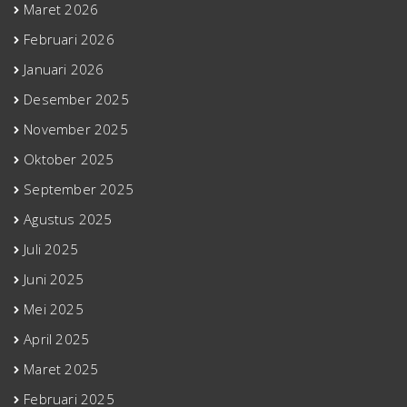
Maret 2026
Februari 2026
Januari 2026
Desember 2025
November 2025
Oktober 2025
September 2025
Agustus 2025
Juli 2025
Juni 2025
Mei 2025
April 2025
Maret 2025
Februari 2025