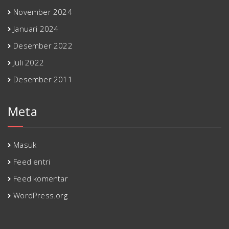
November 2024
Januari 2024
Desember 2022
Juli 2022
Desember 2011
Meta
Masuk
Feed entri
Feed komentar
WordPress.org