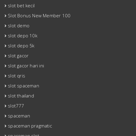
slot bet kecil
Slot Bonus New Member 100
slot demo
slot depo 10k
slot depo 5k
slot gacor
slot gacor hari ini
slot qris
slot spaceman
slot thailand
slot777
spaceman
spaceman pragmatic
spaceman slot