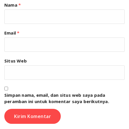
Nama
*
Email
*
Situs Web
Simpan nama, email, dan situs web saya pada
peramban ini untuk komentar saya berikutnya.