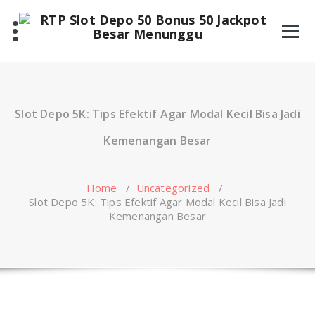
Skip
to
content
Slot Depo 5K: Tips Efektif Agar Modal Kecil Bisa Jadi
Kemenangan Besar
Home
/
Uncategorized
/
Slot Depo 5K: Tips Efektif Agar Modal Kecil Bisa Jadi
Kemenangan Besar