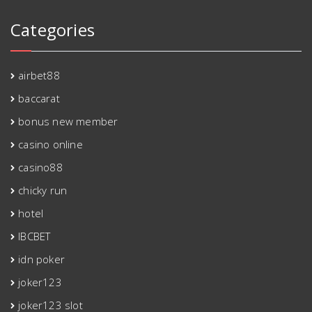
Categories
airbet88
baccarat
bonus new member
casino online
casino88
chicky run
hotel
IBCBET
idn poker
joker123
joker123 slot