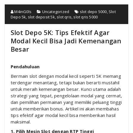
M4inG0ls
Uncategorized
slot depo 5000
,
Slot
Depo 5k
,
slot deposit 5k
,
slot qris
,
slot qris 5000
Slot Depo 5K: Tips Efektif Agar
Modal Kecil Bisa Jadi Kemenangan
Besar
Pendahuluan
Bermain slot dengan modal kecil seperti 5K memang
terdengar menantang, tetapi bukan berarti mustahil
untuk meraih kemenangan besar. Kunci utama adalah
strategi yang tepat, pengelolaan modal yang cermat,
dan pemilihan permainan yang memiliki peluang tinggi
untuk memberikan bonus. Artikel ini akan membahas
tips efektif agar modal kecil bisa memberikan hasil
maksimal.
1. Pilih Mesin Slot dengan RTP Tinggi