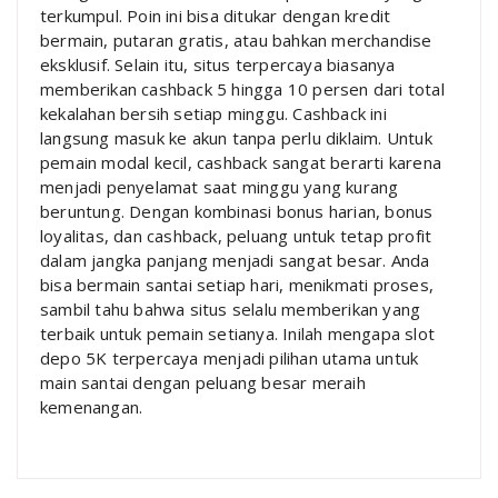
terkumpul. Poin ini bisa ditukar dengan kredit
bermain, putaran gratis, atau bahkan merchandise
eksklusif. Selain itu, situs terpercaya biasanya
memberikan cashback 5 hingga 10 persen dari total
kekalahan bersih setiap minggu. Cashback ini
langsung masuk ke akun tanpa perlu diklaim. Untuk
pemain modal kecil, cashback sangat berarti karena
menjadi penyelamat saat minggu yang kurang
beruntung. Dengan kombinasi bonus harian, bonus
loyalitas, dan cashback, peluang untuk tetap profit
dalam jangka panjang menjadi sangat besar. Anda
bisa bermain santai setiap hari, menikmati proses,
sambil tahu bahwa situs selalu memberikan yang
terbaik untuk pemain setianya. Inilah mengapa slot
depo 5K terpercaya menjadi pilihan utama untuk
main santai dengan peluang besar meraih
kemenangan.