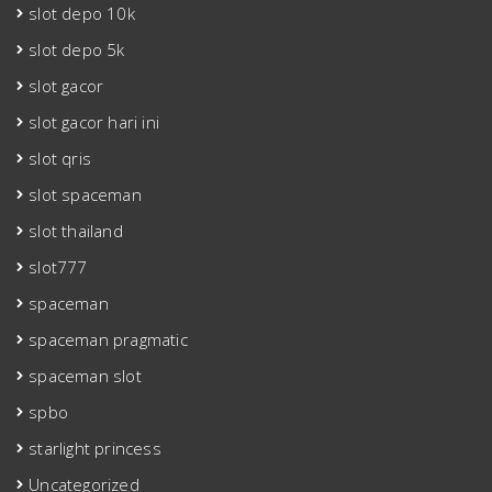
slot depo 10k
slot depo 5k
slot gacor
slot gacor hari ini
slot qris
slot spaceman
slot thailand
slot777
spaceman
spaceman pragmatic
spaceman slot
spbo
starlight princess
Uncategorized