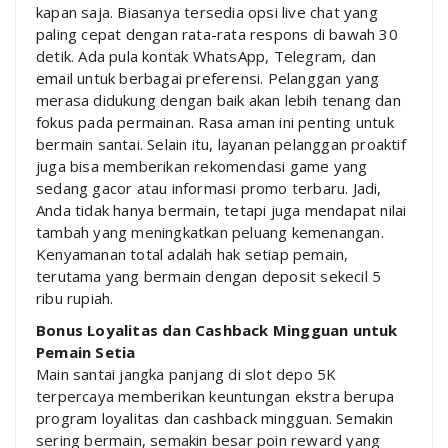
kapan saja. Biasanya tersedia opsi live chat yang
paling cepat dengan rata-rata respons di bawah 30
detik. Ada pula kontak WhatsApp, Telegram, dan
email untuk berbagai preferensi. Pelanggan yang
merasa didukung dengan baik akan lebih tenang dan
fokus pada permainan. Rasa aman ini penting untuk
bermain santai. Selain itu, layanan pelanggan proaktif
juga bisa memberikan rekomendasi game yang
sedang gacor atau informasi promo terbaru. Jadi,
Anda tidak hanya bermain, tetapi juga mendapat nilai
tambah yang meningkatkan peluang kemenangan.
Kenyamanan total adalah hak setiap pemain,
terutama yang bermain dengan deposit sekecil 5
ribu rupiah.
Bonus Loyalitas dan Cashback Mingguan untuk
Pemain Setia
Main santai jangka panjang di slot depo 5K
terpercaya memberikan keuntungan ekstra berupa
program loyalitas dan cashback mingguan. Semakin
sering bermain, semakin besar poin reward yang