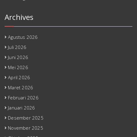
Archives
Agustus 2026
Juli 2026
Juni 2026
Mei 2026
April 2026
Maret 2026
Februari 2026
Januari 2026
Desember 2025
November 2025