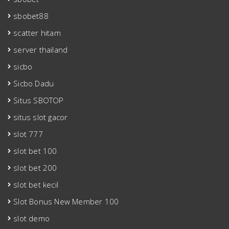
sbobet88
scatter hitam
server thailand
sicbo
Sicbo Dadu
Situs SBOTOP
situs slot gacor
slot 777
slot bet 100
slot bet 200
slot bet kecil
Slot Bonus New Member 100
slot demo