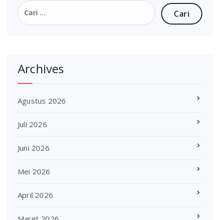
Cari
untuk:
Archives
Agustus 2026
Juli 2026
Juni 2026
Mei 2026
April 2026
Maret 2026