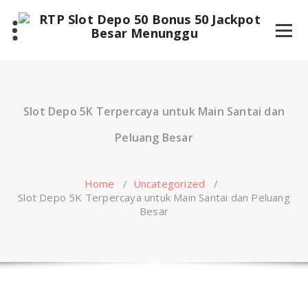
Skip
to
content
Slot Depo 5K Terpercaya untuk Main Santai dan
Peluang Besar
Home
/
Uncategorized
/
Slot Depo 5K Terpercaya untuk Main Santai dan Peluang
Besar