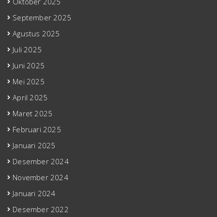
Oktober 2025
September 2025
Agustus 2025
Juli 2025
Juni 2025
Mei 2025
April 2025
Maret 2025
Februari 2025
Januari 2025
Desember 2024
November 2024
Januari 2024
Desember 2022