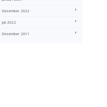
Desember 2022
Juli 2022
Desember 2011