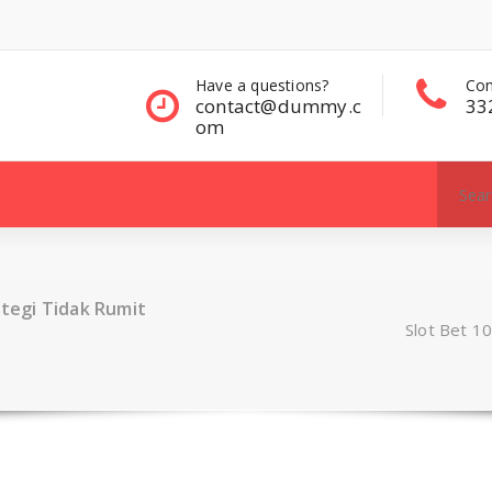
questions?
Contact Sales
Con
ct@dummy.c
332 00 322
33
Search
for:
tegi Tidak Rumit
Slot Bet 1