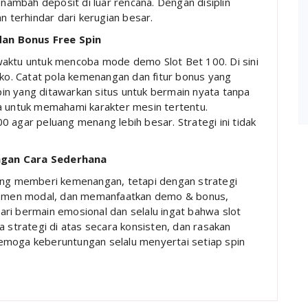
ambah deposit di luar rencana. Dengan disiplin
n terhindar dari kerugian besar.
dan Bonus Free Spin
waktu untuk mencoba mode demo Slot Bet 100. Di sini
iko. Catat pola kemenangan dan fitur bonus yang
spin yang ditawarkan situs untuk bermain nyata tanpa
a untuk memahami karakter mesin tertentu.
 agar peluang menang lebih besar. Strategi ini tidak
ngan Cara Sederhana
sung memberi kemenangan, tetapi dengan strategi
ajemen modal, dan memanfaatkan demo & bonus,
ri bermain emosional dan selalu ingat bahwa slot
a strategi di atas secara konsisten, dan rasakan
emoga keberuntungan selalu menyertai setiap spin