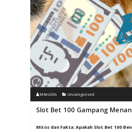
M4inG0ls
Uncategorized
Slot Bet 100 Gampang Menang
Mitos dan Fakta: Apakah Slot Bet 100 B