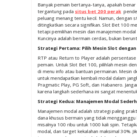
Banyak pemain bertanya-tanya, apakah bena
tergantung pada
situs bet 200 perak
pendeka
peluang menang tentu kecil. Namun, dengan st
ditingkatkan secara signifikan. Slot Bet 10
tetapi pemilihan mesin dan manajemen modal 
Kuncinya adalah bermain cerdas, bukan berun
Strategi Pertama: Pilih Mesin Slot dengan
RTP atau Return to Player adalah persentase t
pemain. Untuk Slot Bet 100, pilihlah mesin de
di menu info atau bantuan permainan. Mesin 
untuk mendapatkan kembali modal dalam jangk
Pragmatic Play, PG Soft, dan Habanero. Jan
karena langkah sederhana ini sangat menentu
Strategi Kedua: Manajemen Modal Sederh
Manajemen modal adalah strategi paling prakti
dana khusus bermain yang tidak mengganggu 
misalnya 100 ribu untuk 1000 kali spin. Tetap
modal, dan target kekalahan maksimal 30%. Jik