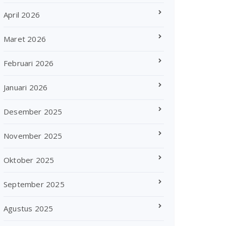
April 2026
Maret 2026
Februari 2026
Januari 2026
Desember 2025
November 2025
Oktober 2025
September 2025
Agustus 2025