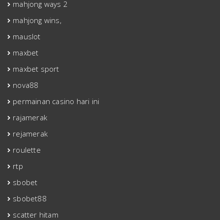
mahjong ways 2
mahjong wins,
mauslot
maxbet
maxbet sport
nova88
permainan casino hari ini
rajamerak
rejamerak
roulette
rtp
sbobet
sbobet88
scatter hitam