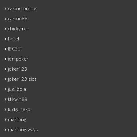
casino online
casino88
chicky run
hotel
IBCBET
idn poker
joker123
joker123 slot
judi bola
klikwin88
lucky neko
mahjong
mahjong ways