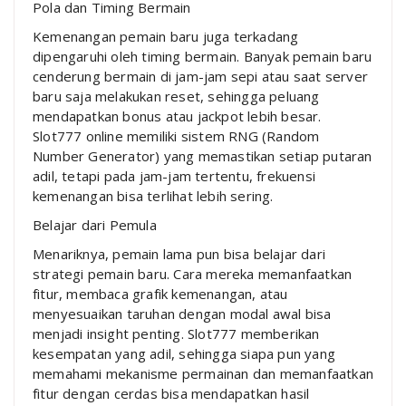
Pola dan Timing Bermain
Kemenangan pemain baru juga terkadang
dipengaruhi oleh timing bermain. Banyak pemain baru
cenderung bermain di jam-jam sepi atau saat server
baru saja melakukan reset, sehingga peluang
mendapatkan bonus atau jackpot lebih besar.
Slot777 online memiliki sistem RNG (Random
Number Generator) yang memastikan setiap putaran
adil, tetapi pada jam-jam tertentu, frekuensi
kemenangan bisa terlihat lebih sering.
Belajar dari Pemula
Menariknya, pemain lama pun bisa belajar dari
strategi pemain baru. Cara mereka memanfaatkan
fitur, membaca grafik kemenangan, atau
menyesuaikan taruhan dengan modal awal bisa
menjadi insight penting. Slot777 memberikan
kesempatan yang adil, sehingga siapa pun yang
memahami mekanisme permainan dan memanfaatkan
fitur dengan cerdas bisa mendapatkan hasil