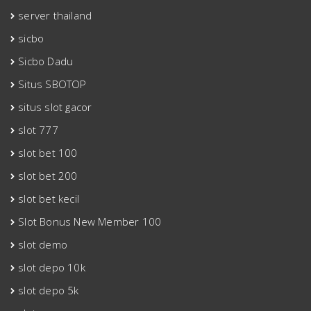
server thailand
sicbo
Sicbo Dadu
Situs SBOTOP
situs slot gacor
slot 777
slot bet 100
slot bet 200
slot bet kecil
Slot Bonus New Member 100
slot demo
slot depo 10k
slot depo 5k