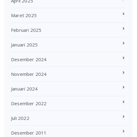
April 2025
Maret 2025
Februari 2025
Januari 2025
Desember 2024
November 2024
Januari 2024
Desember 2022
Juli 2022
Desember 2011