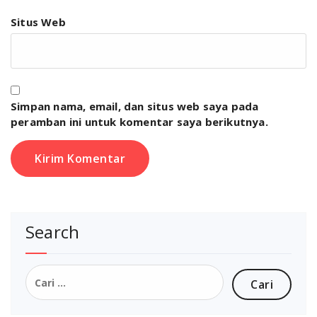
Situs Web
Simpan nama, email, dan situs web saya pada
peramban ini untuk komentar saya berikutnya.
Search
Cari
untuk: