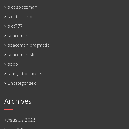
slot spaceman
slot thailand
slot777
spaceman
spaceman pragmatic
spaceman slot
spbo
starlight princess
Uncategorized
Archives
Agustus 2026