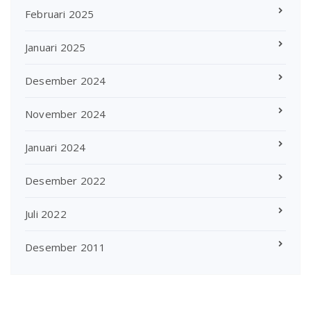
Februari 2025
Januari 2025
Desember 2024
November 2024
Januari 2024
Desember 2022
Juli 2022
Desember 2011