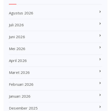
Agustus 2026
Juli 2026
Juni 2026
Mei 2026
April 2026
Maret 2026
Februari 2026
Januari 2026
Desember 2025