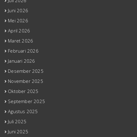
Juli 2026
Juni 2026
Mei 2026
April 2026
Maret 2026
Februari 2026
Januari 2026
Desember 2025
November 2025
Oktober 2025
September 2025
Agustus 2025
Juli 2025
Juni 2025