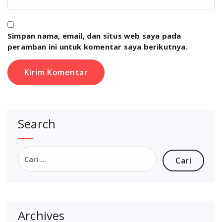
Simpan nama, email, dan situs web saya pada
peramban ini untuk komentar saya berikutnya.
Search
Cari
untuk:
Archives