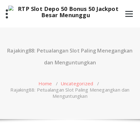
Skip
to
content
Rajaking88: Petualangan Slot Paling Menegangkan
dan Menguntungkan
Home
/
Uncategorized
/
Rajaking88: Petualangan Slot Paling Menegangkan dan
Menguntungkan