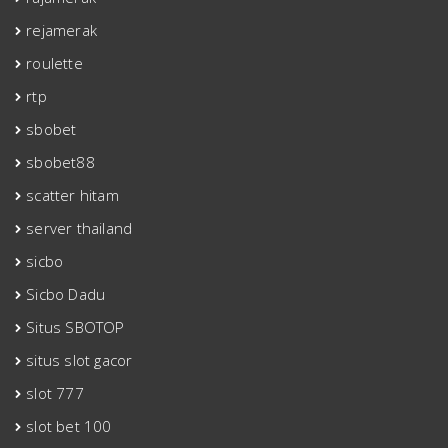
rejamerak
roulette
rtp
sbobet
sbobet88
scatter hitam
server thailand
sicbo
Sicbo Dadu
Situs SBOTOP
situs slot gacor
slot 777
slot bet 100