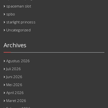
spaceman slot
spbo
starlight princess
Uncategorized
Archives
Agustus 2026
Juli 2026
Juni 2026
Mei 2026
April 2026
Maret 2026