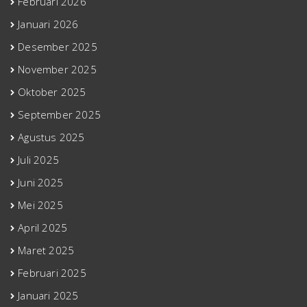
Februari 2026
Januari 2026
Desember 2025
November 2025
Oktober 2025
September 2025
Agustus 2025
Juli 2025
Juni 2025
Mei 2025
April 2025
Maret 2025
Februari 2025
Januari 2025