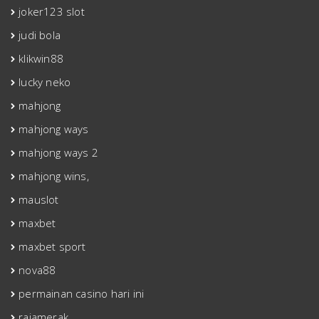
joker123 slot
judi bola
klikwin88
lucky neko
mahjong
mahjong ways
mahjong ways 2
mahjong wins,
mauslot
maxbet
maxbet sport
nova88
permainan casino hari ini
rajamerak