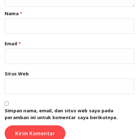
Nama
*
Email
*
Situs Web
Simpan nama, email, dan situs web saya pada
peramban ini untuk komentar saya berikutnya.