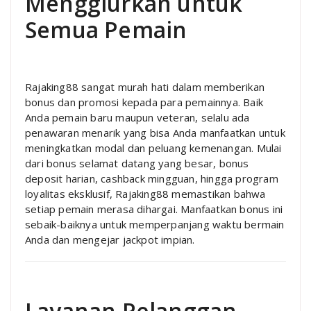
Menggiurkan untuk
Semua Pemain
Rajaking88 sangat murah hati dalam memberikan
bonus dan promosi kepada para pemainnya. Baik
Anda pemain baru maupun veteran, selalu ada
penawaran menarik yang bisa Anda manfaatkan untuk
meningkatkan modal dan peluang kemenangan. Mulai
dari bonus selamat datang yang besar, bonus
deposit harian, cashback mingguan, hingga program
loyalitas eksklusif, Rajaking88 memastikan bahwa
setiap pemain merasa dihargai. Manfaatkan bonus ini
sebaik-baiknya untuk memperpanjang waktu bermain
Anda dan mengejar jackpot impian.
Layanan Pelanggan