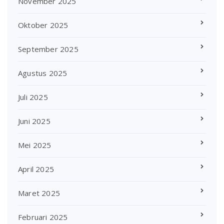
November 2025
Oktober 2025
September 2025
Agustus 2025
Juli 2025
Juni 2025
Mei 2025
April 2025
Maret 2025
Februari 2025