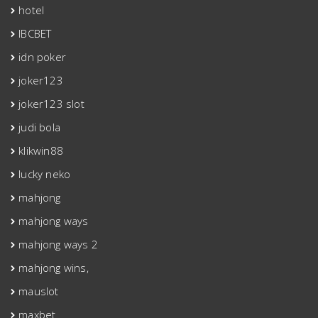
hotel
IBCBET
idn poker
joker123
joker123 slot
judi bola
klikwin88
lucky neko
mahjong
mahjong ways
mahjong ways 2
mahjong wins,
mauslot
maxbet