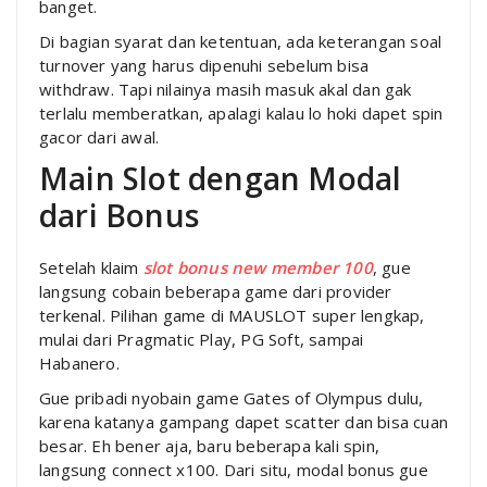
banget.
Di bagian syarat dan ketentuan, ada keterangan soal
turnover yang harus dipenuhi sebelum bisa
withdraw. Tapi nilainya masih masuk akal dan gak
terlalu memberatkan, apalagi kalau lo hoki dapet spin
gacor dari awal.
Main Slot dengan Modal
dari Bonus
Setelah klaim
slot bonus new member 100
, gue
langsung cobain beberapa game dari provider
terkenal. Pilihan game di MAUSLOT super lengkap,
mulai dari Pragmatic Play, PG Soft, sampai
Habanero.
Gue pribadi nyobain game Gates of Olympus dulu,
karena katanya gampang dapet scatter dan bisa cuan
besar. Eh bener aja, baru beberapa kali spin,
langsung connect x100. Dari situ, modal bonus gue