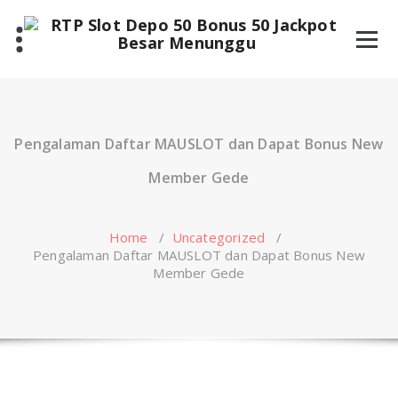
Skip
to
content
Pengalaman Daftar MAUSLOT dan Dapat Bonus New
Member Gede
Home
/
Uncategorized
/
Pengalaman Daftar MAUSLOT dan Dapat Bonus New
Member Gede