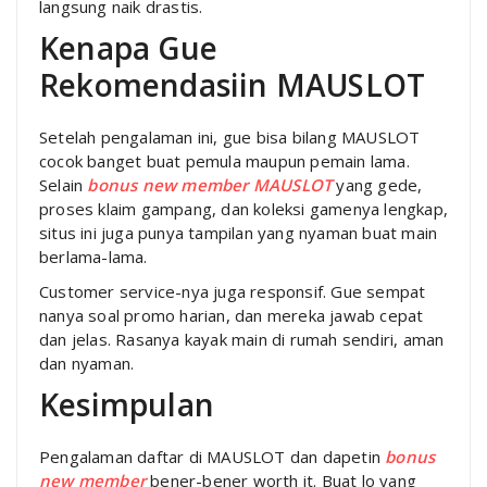
langsung naik drastis.
Kenapa Gue
Rekomendasiin MAUSLOT
Setelah pengalaman ini, gue bisa bilang MAUSLOT
cocok banget buat pemula maupun pemain lama.
Selain
bonus new member MAUSLOT
yang gede,
proses klaim gampang, dan koleksi gamenya lengkap,
situs ini juga punya tampilan yang nyaman buat main
berlama-lama.
Customer service-nya juga responsif. Gue sempat
nanya soal promo harian, dan mereka jawab cepat
dan jelas. Rasanya kayak main di rumah sendiri, aman
dan nyaman.
Kesimpulan
Pengalaman daftar di MAUSLOT dan dapetin
bonus
new member
bener-bener worth it. Buat lo yang