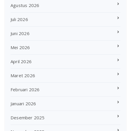
Agustus 2026
Juli 2026
Juni 2026
Mei 2026
April 2026
Maret 2026
Februari 2026
Januari 2026
Desember 2025