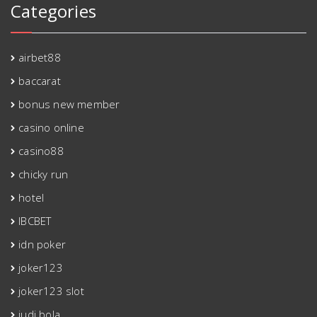
Categories
airbet88
baccarat
bonus new member
casino online
casino88
chicky run
hotel
IBCBET
idn poker
joker123
joker123 slot
judi bola