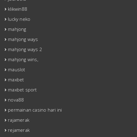
klikwin88
lucky neko
mahjong
mahjong ways
mahjong ways 2
mahjong wins,
mauslot
maxbet
maxbet sport
nova88
permainan casino hari ini
rajamerak
rejamerak