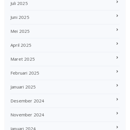
Juli 2025
Juni 2025
Mei 2025
April 2025
Maret 2025
Februari 2025
Januari 2025
Desember 2024
November 2024
Januari 2024