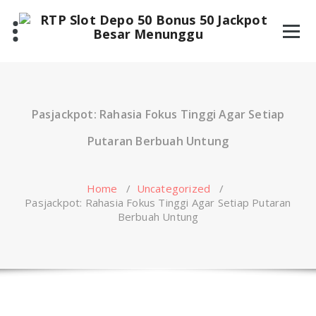
Skip
to
content
Pasjackpot: Rahasia Fokus Tinggi Agar Setiap
Putaran Berbuah Untung
Home
/
Uncategorized
/
Pasjackpot: Rahasia Fokus Tinggi Agar Setiap Putaran
Berbuah Untung