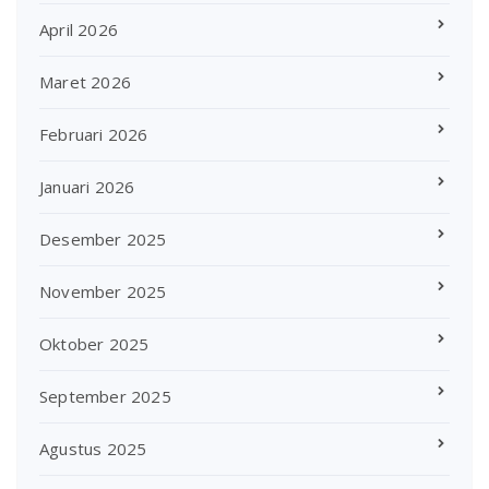
April 2026
Maret 2026
Februari 2026
Januari 2026
Desember 2025
November 2025
Oktober 2025
September 2025
Agustus 2025