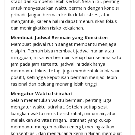
stabil dan kompetisi lebih sedikit. Selain itu, penting
untuk menyesuaikan waktu bermain dengan kondisi
pribadi. Jangan bermain ketika lelah, stres, atau
mengantuk, karena hal ini dapat menurunkan fokus
dan meningkatkan risiko kekalahan.
Membuat Jadwal Bermain yang Konsisten
Membuat jadwal rutin sangat membantu menjaga
disiplin. Pemain bisa membuat jadwal harian atau
mingguan, misalnya bermain setiap hari selama satu
jam pada jam tertentu. Jadwal ini tidak hanya
membantu fokus, tetapi juga membentuk kebiasaan
positif, sehingga keputusan bermain menjadi lebih
rasional dan peluang menang lebih tinggi.
Mengatur Waktu Istirahat
Selain menentukan waktu bermain, penting juga
mengatur waktu istirahat. Setelah setiap sesi,
luangkan waktu untuk beristirahat, minum air, atau
melakukan aktivitas ringan. Istirahat yang cukup
membantu mengembalikan energi, meningkatkan
konsentrasi, dan mengurangi kemungkinan membuat