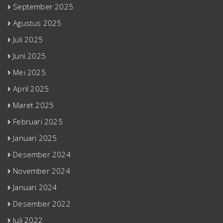
September 2025
Agustus 2025
Juli 2025
Juni 2025
Mei 2025
April 2025
Maret 2025
Februari 2025
Januari 2025
Desember 2024
November 2024
Januari 2024
Desember 2022
Juli 2022