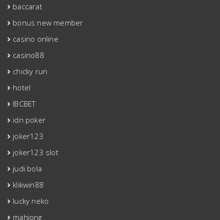
baccarat
bonus new member
casino online
casino88
chicky run
hotel
IBCBET
idn poker
joker123
joker123 slot
judi bola
klikwin88
lucky neko
mahjong