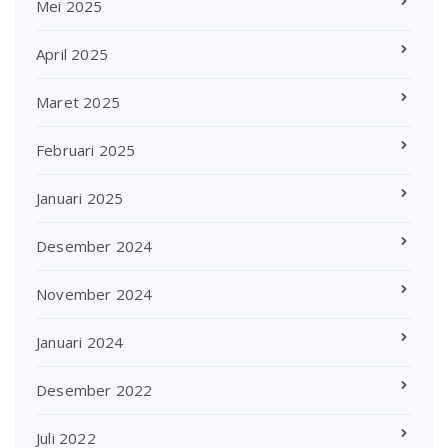
Mei 2025
April 2025
Maret 2025
Februari 2025
Januari 2025
Desember 2024
November 2024
Januari 2024
Desember 2022
Juli 2022