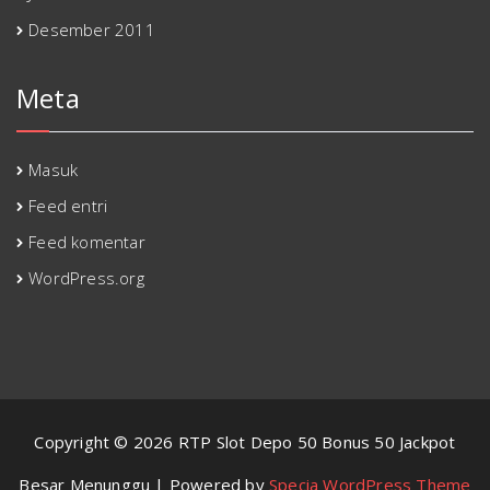
Desember 2011
Meta
Masuk
Feed entri
Feed komentar
WordPress.org
Copyright © 2026 RTP Slot Depo 50 Bonus 50 Jackpot
Besar Menunggu | Powered by
Specia WordPress Theme