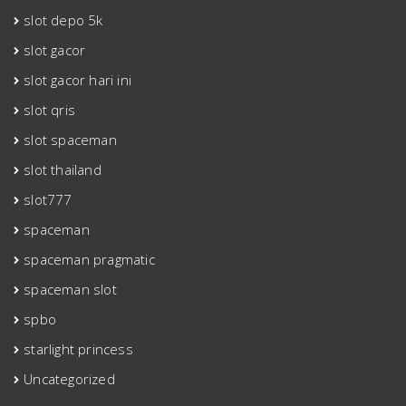
slot depo 5k
slot gacor
slot gacor hari ini
slot qris
slot spaceman
slot thailand
slot777
spaceman
spaceman pragmatic
spaceman slot
spbo
starlight princess
Uncategorized