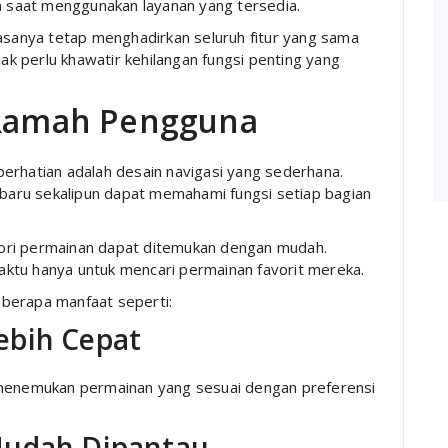
saat menggunakan layanan yang tersedia.
iasanya tetap menghadirkan seluruh fitur yang sama
k perlu khawatir kehilangan fungsi penting yang
g Ramah Pengguna
erhatian adalah desain navigasi yang sederhana.
aru sekalipun dapat memahami fungsi setiap bagian
gori permainan dapat ditemukan dengan mudah.
ktu hanya untuk mencari permainan favorit mereka.
berapa manfaat seperti:
ebih Cepat
enemukan permainan yang sesuai dengan preferensi
Mudah Dipantau