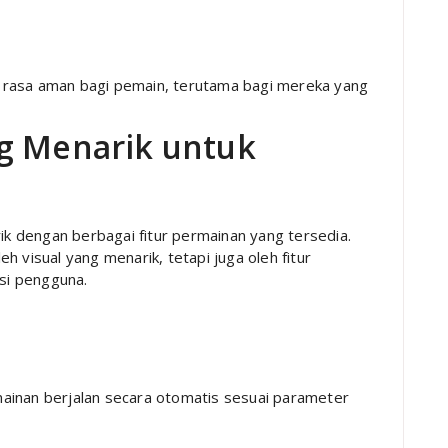
 rasa aman bagi pemain, terutama bagi mereka yang
g Menarik untuk
rik dengan berbagai fitur permainan yang tersedia.
h visual yang menarik, tetapi juga oleh fitur
si pengguna.
ainan berjalan secara otomatis sesuai parameter