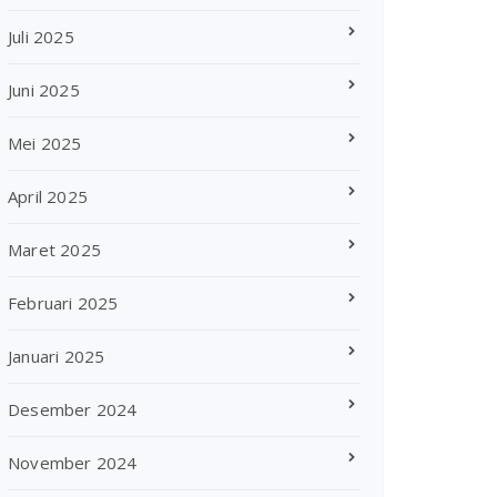
Juli 2025
Juni 2025
Mei 2025
April 2025
Maret 2025
Februari 2025
Januari 2025
Desember 2024
November 2024