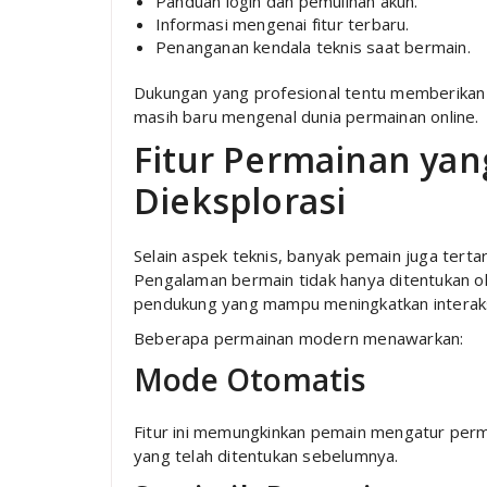
Panduan login dan pemulihan akun.
Informasi mengenai fitur terbaru.
Penanganan kendala teknis saat bermain.
Dukungan yang profesional tentu memberikan
masih baru mengenal dunia permainan online.
Fitur Permainan yan
Dieksplorasi
Selain aspek teknis, banyak pemain juga terta
Pengalaman bermain tidak hanya ditentukan ole
pendukung yang mampu meningkatkan interak
Beberapa permainan modern menawarkan:
Mode Otomatis
Fitur ini memungkinkan pemain mengatur perm
yang telah ditentukan sebelumnya.