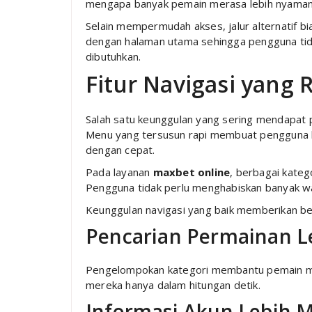
mengapa banyak pemain merasa lebih nyaman 
Selain mempermudah akses, jalur alternatif b
dengan halaman utama sehingga pengguna tida
dibutuhkan.
Fitur Navigasi yan
Salah satu keunggulan yang sering mendapat p
Menu yang tersusun rapi membuat pengguna b
dengan cepat.
Pada layanan
maxbet online
, berbagai kate
Pengguna tidak perlu menghabiskan banyak wa
Keunggulan navigasi yang baik memberikan be
Pencarian Permainan L
Pengelompokan kategori membantu pemain m
mereka hanya dalam hitungan detik.
Informasi Akun Lebih 