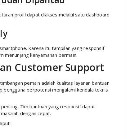
aturan profil dapat diakses melalui satu dashboard
ly
smartphone. Karena itu tampilan yang responsif
lam menunjang kenyamanan bermain.
nan Customer Support
rtimbangan pemain adalah kualitas layanan bantuan
iap pengguna berpotensi mengalami kendala teknis
penting. Tim bantuan yang responsif dapat
masalah dengan cepat.
puti: