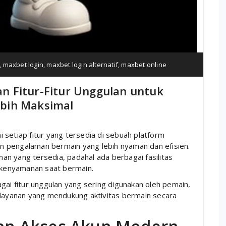
,
maxbet login
,
maxbet login alternatif
,
maxbet online
 Fitur-Fitur Unggulan untuk
bih Maksimal
 setiap fitur yang tersedia di sebuah platform
 pengalaman bermain yang lebih nyaman dan efisien.
n yang tersedia, padahal ada berbagai fasilitas
kenyamanan saat bermain.
gai fitur unggulan yang sering digunakan oleh pemain,
 layanan yang mendukung aktivitas bermain secara