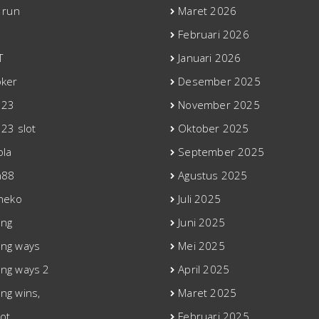
 run
Maret 2026
Februari 2026
T
Januari 2026
oker
Desember 2025
123
November 2025
123 slot
Oktober 2025
ola
September 2025
n88
Agustus 2025
 neko
Juli 2025
ong
Juni 2025
ng ways
Mei 2025
ng ways 2
April 2025
ng wins,
Maret 2025
ot
Februari 2025