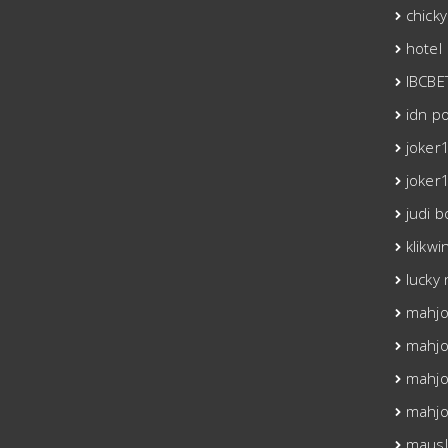
chicky
hotel
IBCBE
idn p
joker
joker
judi b
klikwi
lucky
mahj
mahjo
mahjo
mahjo
mausl