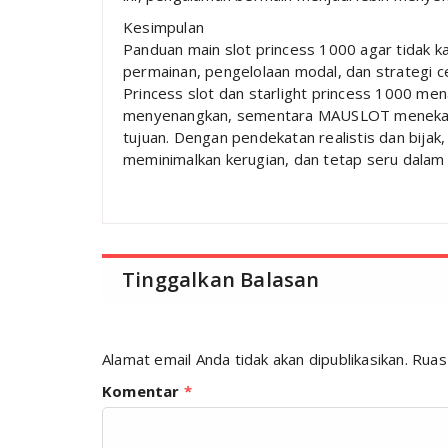
Kesimpulan
Panduan main slot princess 1000 agar tidak 
permainan, pengelolaan modal, dan strategi c
Princess slot dan starlight princess 1000 me
menyenangkan, sementara MAUSLOT menekan
tujuan. Dengan pendekatan realistis dan bijak
meminimalkan kerugian, dan tetap seru dalam 
Tinggalkan Balasan
Alamat email Anda tidak akan dipublikasikan.
Ruas
Komentar
*