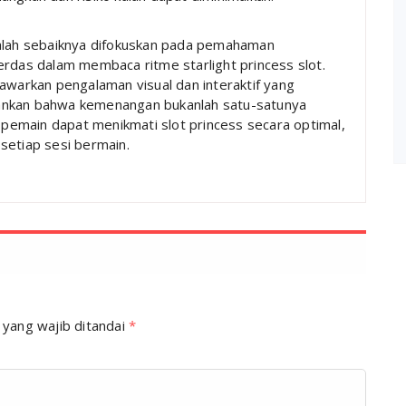
kalah sebaiknya difokuskan pada pemahaman
erdas dalam membaca ritme starlight princess slot.
nawarkan pengalaman visual dan interaktif yang
kan bahwa kemenangan bukanlah satu-satunya
, pemain dapat menikmati slot princess secara optimal,
setiap sesi bermain.
 yang wajib ditandai
*