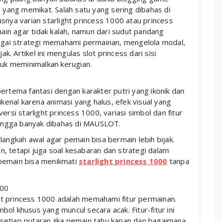
l yang memikat. Salah satu yang sering dibahas di
snya varian starlight princess 1000 atau princess
in agar tidak kalah, namun dari sudut pandang
bagai strategi memahami permainan, mengelola modal,
 Artikel ini mengulas slot princess dari sisi
tuk meminimalkan kerugian.
ertema fantasi dengan karakter putri yang ikonik dan
ikenal karena animasi yang halus, efek visual yang
ersi starlight princess 1000, variasi simbol dan fitur
ingga banyak dibahas di MAUSLOT.
langkah awal agar pemain bisa bermain lebih bijak.
, tetapi juga soal kesabaran dan strategi dalam
 pemain bisa menikmati
starlight princess 1000
tanpa
000
ight princess 1000 adalah memahami fitur permainan.
mbol khusus yang muncul secara acak. Fitur-fitur ini
setiap putaran jika pemain tahu kapan dan bagaimana