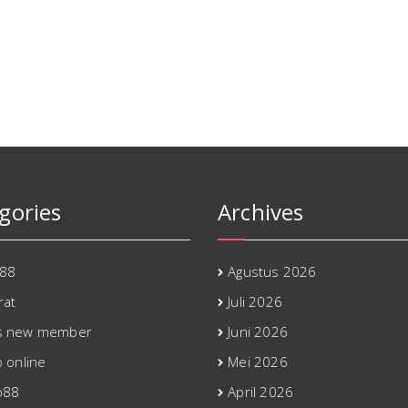
gories
Archives
t88
Agustus 2026
rat
Juli 2026
s new member
Juni 2026
o online
Mei 2026
o88
April 2026