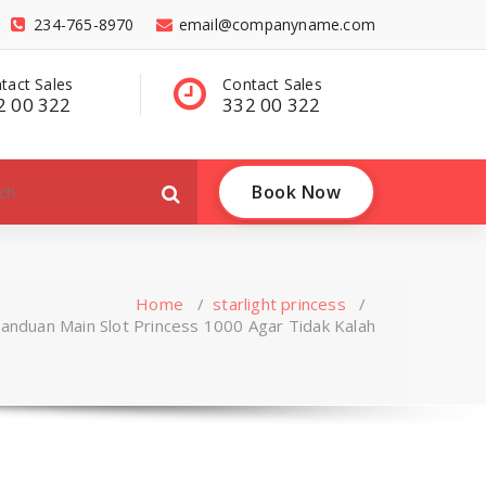
234-765-8970
email@companyname.com
tact Sales
Have a questions?
C
2 00 322
contact@dummy
3
.com
Book Now
Home
/
starlight princess
/
anduan Main Slot Princess 1000 Agar Tidak Kalah