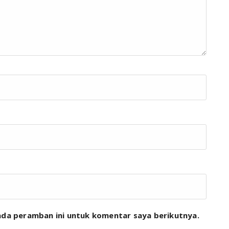
ada peramban ini untuk komentar saya berikutnya.