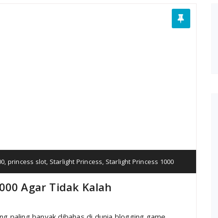
00
,
princess slot
,
Starlight Princess
,
Starlight Princess 1000
000 Agar Tidak Kalah
ang paling banyak dibahas di dunia blogging game