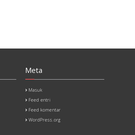
Meta
Masuk
Feed entri
Feed komentar
WordPress.org