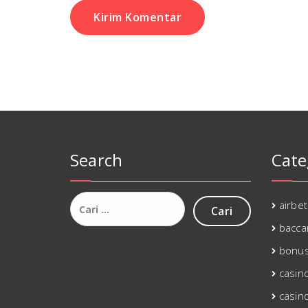
Search
Cate
Cari
airbe
untuk:
bacca
bonu
casin
casin