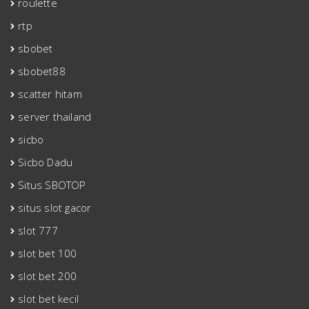
roulette
rtp
sbobet
sbobet88
scatter hitam
server thailand
sicbo
Sicbo Dadu
Situs SBOTOP
situs slot gacor
slot 777
slot bet 100
slot bet 200
slot bet kecil