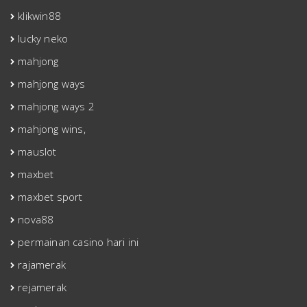
klikwin88
lucky neko
mahjong
mahjong ways
mahjong ways 2
mahjong wins,
mauslot
maxbet
maxbet sport
nova88
permainan casino hari ini
rajamerak
rejamerak