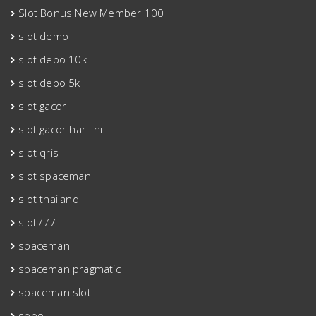
Slot Bonus New Member 100
slot demo
slot depo 10k
slot depo 5k
slot gacor
slot gacor hari ini
slot qris
slot spaceman
slot thailand
slot777
spaceman
spaceman pragmatic
spaceman slot
spbo