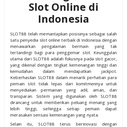
Slot Online di
Indonesia
SLOT88 telah memantapkan posisinya sebagai salah
satu penyedia slot online terbaik di Indonesia dengan
menawarkan pengalaman bermain yang tak
tertandingi bagi para penggemar slot. Keunggulan
utama dari SLOT88 adalah fokusnya pada slot gacor,
yang dikenal dengan tingkat kemenangan tinggi dan
kemudahan dalam mendapatkan jackpot.
Keberhasilan SLOT88 dalam menarik perhatian para
pemain slot tidak lepas dari komitmennya untuk
menyediakan permainan yang adil, aman, dan
transparan. Sistem yang digunakan oleh SLOT88
dirancang untuk memberikan peluang menang yang
lebih tinggi, sehingga setiap pemain dapat
merasakan sensasi kemenangan yang nyata.
Selain itu, SLOT88 terus berinovasi dengan