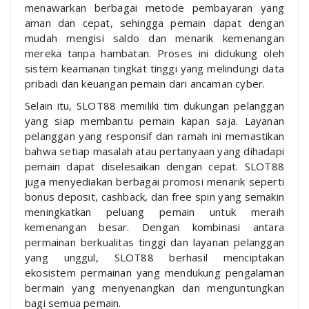
menawarkan berbagai metode pembayaran yang
aman dan cepat, sehingga pemain dapat dengan
mudah mengisi saldo dan menarik kemenangan
mereka tanpa hambatan. Proses ini didukung oleh
sistem keamanan tingkat tinggi yang melindungi data
pribadi dan keuangan pemain dari ancaman cyber.
Selain itu, SLOT88 memiliki tim dukungan pelanggan
yang siap membantu pemain kapan saja. Layanan
pelanggan yang responsif dan ramah ini memastikan
bahwa setiap masalah atau pertanyaan yang dihadapi
pemain dapat diselesaikan dengan cepat. SLOT88
juga menyediakan berbagai promosi menarik seperti
bonus deposit, cashback, dan free spin yang semakin
meningkatkan peluang pemain untuk meraih
kemenangan besar. Dengan kombinasi antara
permainan berkualitas tinggi dan layanan pelanggan
yang unggul, SLOT88 berhasil menciptakan
ekosistem permainan yang mendukung pengalaman
bermain yang menyenangkan dan menguntungkan
bagi semua pemain.