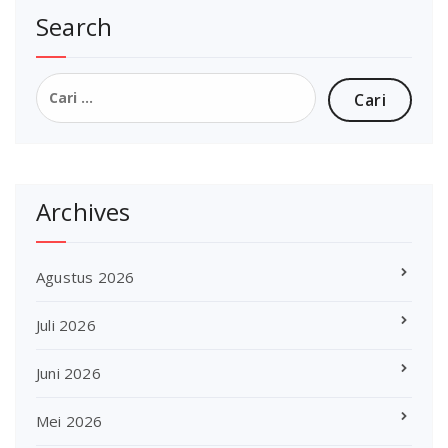
Search
Cari
untuk:
Archives
Agustus 2026
Juli 2026
Juni 2026
Mei 2026