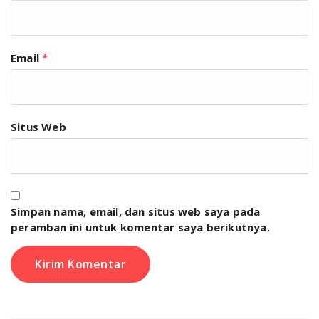
Email
*
Situs Web
Simpan nama, email, dan situs web saya pada
peramban ini untuk komentar saya berikutnya.