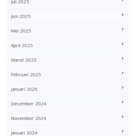
Juli 2025
Juni 2025
Mei 2025
April 2025
Maret 2025
Februari 2025
Januari 2025
Desember 2024
November 2024
Januari 2024