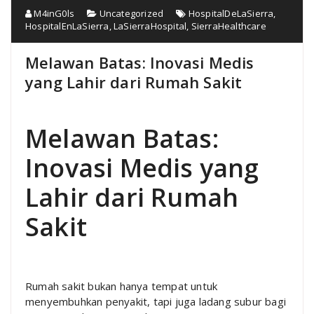
M4inG0ls
Uncategorized
HospitalDeLaSierra
,
HospitalEnLaSierra
,
LaSierraHospital
,
SierraHealthcare
Melawan Batas: Inovasi Medis
yang Lahir dari Rumah Sakit
Melawan Batas:
Inovasi Medis yang
Lahir dari Rumah
Sakit
Rumah sakit bukan hanya tempat untuk
menyembuhkan penyakit, tapi juga ladang subur bagi