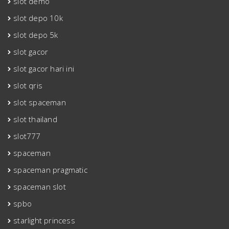
slot demo
slot depo 10k
slot depo 5k
slot gacor
slot gacor hari ini
slot qris
slot spaceman
slot thailand
slot777
spaceman
spaceman pragmatic
spaceman slot
spbo
starlight princess