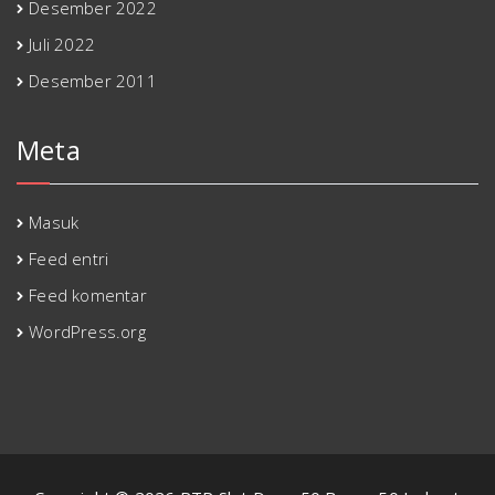
Desember 2022
Juli 2022
Desember 2011
Meta
Masuk
Feed entri
Feed komentar
WordPress.org