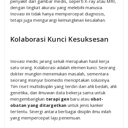
penyakit dari gambar medis, seperti X-ray atau MRI,
dengan tingkat akurasi yang melebihi manusia.
Inovasi ini tidak hanya mempercepat diagnosis,
tetapi juga mengurangi kemungkinan kesalahan.
Kolaborasi Kunci Kesuksesan
Inovasi medis jarang sekali merupakan hasil kerja
satu orang. Kolaborasi adalah elemen kunci. Seorang
dokter mungkin menemukan masalah, sementara
seorang insinyur biomedis menciptakan solusinya.
Tim riset multidisiplin yang terdiri dari ahli bedah, ahli
genetika, dan ilmuwan data bekerja sama untuk
mengembangkan
terapi gen
baru atau
obat-
obatan yang ditargetkan
untuk jenis kanker
tertentu. Sinergi antara berbagai disiplin ilmu inilah
yang mempercepat laju penemuan.