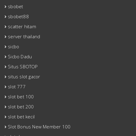
sbobet
sbobet88
scatter hitam
server thailand
sicbo
Sicbo Dadu
Situs SBOTOP
situs slot gacor
slot 777
slot bet 100
slot bet 200
slot bet kecil
Slot Bonus New Member 100