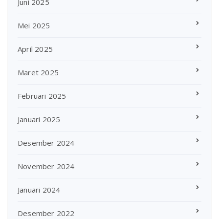
Juni 2025
Mei 2025
April 2025
Maret 2025
Februari 2025
Januari 2025
Desember 2024
November 2024
Januari 2024
Desember 2022