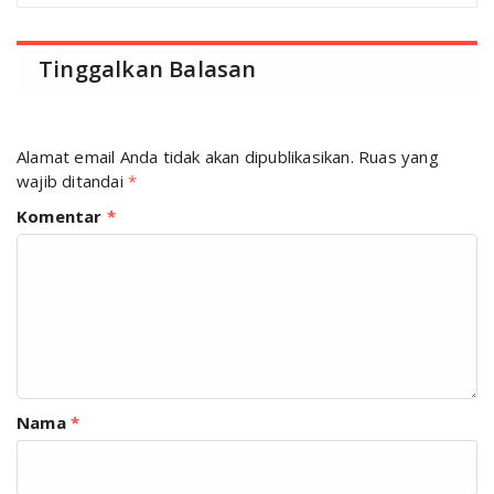
Tinggalkan Balasan
Alamat email Anda tidak akan dipublikasikan.
Ruas yang
wajib ditandai
*
Komentar
*
Nama
*