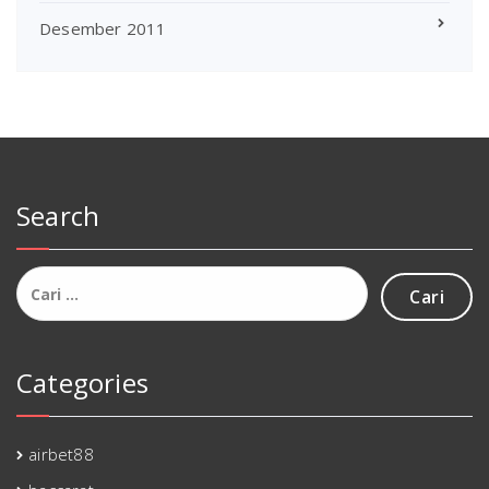
Desember 2011
Search
Cari
untuk:
Categories
airbet88