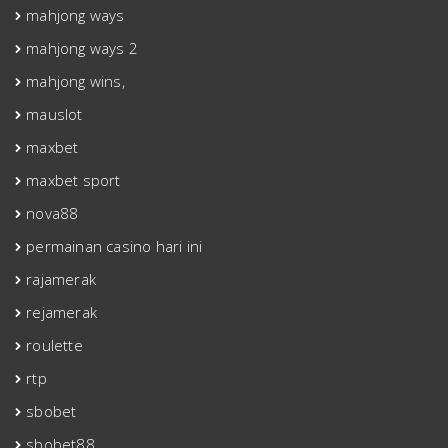
mahjong ways
mahjong ways 2
mahjong wins,
mauslot
maxbet
maxbet sport
nova88
permainan casino hari ini
rajamerak
rejamerak
roulette
rtp
sbobet
sbobet88