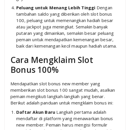
Peluang untuk Menang Lebih Tinggi
Dengan
tambahan saldo yang diberikan oleh slot bonus
100, peluang untuk memenangkan hadiah besar
atau jackpot juga meningkat. Semakin banyak
putaran yang dimainkan, semakin besar peluang
pemain untuk mendapatkan kemenangan besar,
baik dari kemenangan kecil maupun hadiah utama.
Cara Mengklaim Slot
Bonus 100%
Mendapatkan slot bonus new member yang
memberikan slot bonus 100 sangat mudah, asalkan
pemain mengikuti langkah-langkah yang benar.
Berikut adalah panduan untuk mengklaim bonus ini:
Daftar Akun Baru
Langkah pertama adalah
mendaftar di platform yang menawarkan bonus
new member. Pemain harus mengisi formulir