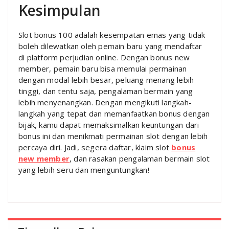
Kesimpulan
Slot bonus 100 adalah kesempatan emas yang tidak
boleh dilewatkan oleh pemain baru yang mendaftar
di platform perjudian online. Dengan bonus new
member, pemain baru bisa memulai permainan
dengan modal lebih besar, peluang menang lebih
tinggi, dan tentu saja, pengalaman bermain yang
lebih menyenangkan. Dengan mengikuti langkah-
langkah yang tepat dan memanfaatkan bonus dengan
bijak, kamu dapat memaksimalkan keuntungan dari
bonus ini dan menikmati permainan slot dengan lebih
percaya diri. Jadi, segera daftar, klaim slot
bonus
new member
, dan rasakan pengalaman bermain slot
yang lebih seru dan menguntungkan!