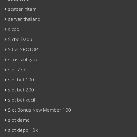
scatter hitam
server thailand
sicbo
Sicbo Dadu
Situs SBOTOP
situs slot gacor
slot 777
slot bet 100
slot bet 200
slot bet kecil
Slot Bonus New Member 100
slot demo
slot depo 10k