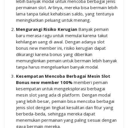
lebih banyak modal untuk mencoba berbagai jenis
permainan slot. Artinya, mereka bisa bermain lebih
lama tanpa takut kehabisan saldo, yang tentunya
meningkatkan peluang untuk menang.
Mengurangi Risiko Kerugian
Banyak pemain
baru merasa ragu untuk memulai karena takut
kehilangan uang di awal. Dengan adanya slot
bonus new member ini, risiko kerugian dapat
dikurangi karena bonus yang diberikan
memungkinkan pemain untuk bermain lebih banyak
tanpa harus mengeluarkan banyak modal.
Kesempatan Mencoba Berbagai Mesin Slot
Bonus new member 100%
memberi pemain
kesempatan untuk mengeksplorasi berbagai
mesin slot yang ada di platform. Dengan modal
yang lebih besar, pemain bisa mencoba berbagai
jenis slot dengan tingkat kesulitan dan fitur yang
berbeda-beda, sehingga mereka dapat
menemukan permainan yang paling sesuai dengan
gaya bermain mereka.