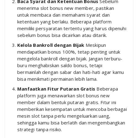
Baca Syarat dan Ketentuan Bonus
Sebelum
menerima slot bonus new member, pastikan
untuk membaca dan memahami syarat dan
ketentuan yang berlaku. Beberapa platform
memiliki persyaratan tertentu yang harus dipenuhi
sebelum bonus bisa dicairkan atau ditarik.
Kelola Bankroll dengan Bijak
Meskipun
mendapatkan bonus 100%, tetap penting untuk
mengelola bankroll dengan bijak. Jangan terburu-
buru menghabiskan saldo bonus, tetapi
bermainlah dengan sabar dan hati-hati agar kamu
bisa menikmati permainan lebih lama.
Manfaatkan Fitur Putaran Gratis
Beberapa
platform juga menawarkan slot bonus new
member dalam bentuk putaran gratis. Fitur ini
memberikan kesempatan untuk mencoba berbagai
mesin slot tanpa perlu mengeluarkan uang,
sehingga kamu bisa berlatih dan mengembangkan
strategi tanpa risiko.