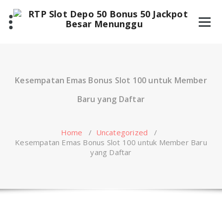
Skip
to
content
Kesempatan Emas Bonus Slot 100 untuk Member
Baru yang Daftar
Home
/
Uncategorized
/
Kesempatan Emas Bonus Slot 100 untuk Member Baru
yang Daftar