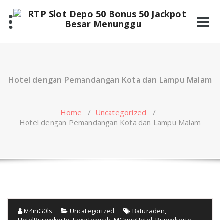
Skip
to
content
Hotel dengan Pemandangan Kota dan Lampu Malam
Home
/
Uncategorized
/
Hotel dengan Pemandangan Kota dan Lampu Malam
M4inG0ls
Uncategorized
Baturaden
,
HotelPurwokerto
,
JawaTengah
,
MGriyaHotel
,
Purwokerto