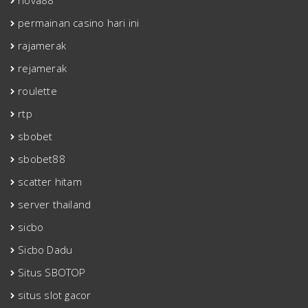
nova88
permainan casino hari ini
rajamerak
rejamerak
roulette
rtp
sbobet
sbobet88
scatter hitam
server thailand
sicbo
Sicbo Dadu
Situs SBOTOP
situs slot gacor